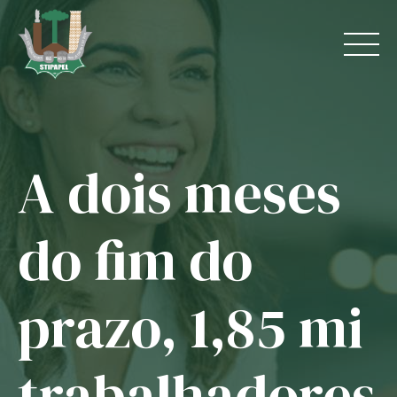
Skip
to
content
A dois meses
Home
O Sindicato
do fim do
Jurídico
prazo, 1,85 mi
Convênios
Guias
trabalhadores