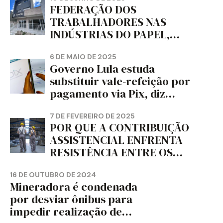
MUNDO, DIZ FITCH
FEDERAÇÃO DOS
TRABALHADORES NAS
INDÚSTRIAS DO PAPEL,
PAPELÃO, CELULOSE,
CORTIÇA E ARTEFATOS DE
6 DE MAIO DE 2025
Governo Lula estuda
PAPEL DO ESTADO DO
substituir vale-refeição por
PARANÁ – FETRAPEL-PR
pagamento via Pix, diz
jornal
7 DE FEVEREIRO DE 2025
POR QUE A CONTRIBUIÇÃO
ASSISTENCIAL ENFRENTA
RESISTÊNCIA ENTRE OS
TRABALHADORES?
16 DE OUTUBRO DE 2024
Mineradora é condenada
por desviar ônibus para
impedir realização de