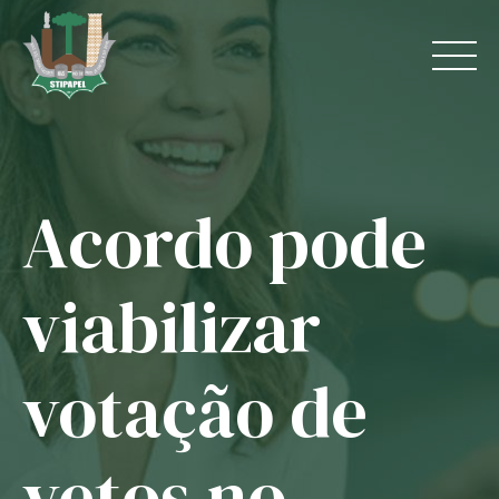
Skip
to
content
Acordo pode
Home
O Sindicato
viabilizar
Jurídico
votação de
Convênios
Guias
vetos no