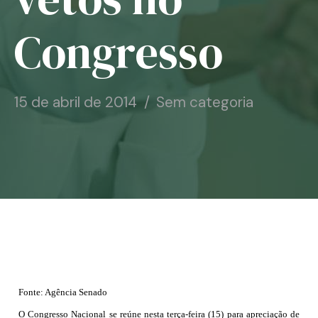
Notícias
Congresso
Associe-se
Contato
15 de abril de 2014
Sem categoria
Fonte: Agência Senado
O Congresso Nacional se reúne nesta terça-feira (15) para apreciação de