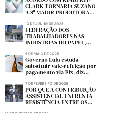
CLARK TORNARIA SUZANO
A 8ª MAIOR PRODUTORA
DE PAPEL HIGIÊNICO DO
MUNDO, DIZ FITCH
10 DE JUNHO DE 2025
FEDERAÇÃO DOS
TRABALHADORES NAS
INDÚSTRIAS DO PAPEL,
PAPELÃO, CELULOSE,
CORTIÇA E ARTEFATOS DE
6 DE MAIO DE 2025
Governo Lula estuda
PAPEL DO ESTADO DO
substituir vale-refeição por
PARANÁ – FETRAPEL-PR
pagamento via Pix, diz
jornal
7 DE FEVEREIRO DE 2025
POR QUE A CONTRIBUIÇÃO
ASSISTENCIAL ENFRENTA
RESISTÊNCIA ENTRE OS
TRABALHADORES?