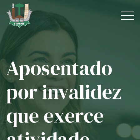
Skip
to
content
Aposentado
Home
O Sindicato
por invalidez
Jurídico
que exerce
Convênios
Guias
atividade