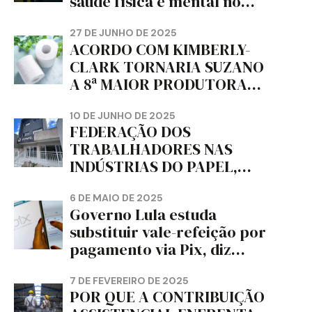
saúde física e mental no
trabalho e da liberdade e
da dignidade sindical.
27 DE JUNHO DE 2025
ACORDO COM KIMBERLY-
CLARK TORNARIA SUZANO
A 8ª MAIOR PRODUTORA
DE PAPEL HIGIÊNICO DO
MUNDO, DIZ FITCH
10 DE JUNHO DE 2025
FEDERAÇÃO DOS
TRABALHADORES NAS
INDÚSTRIAS DO PAPEL,
PAPELÃO, CELULOSE,
CORTIÇA E ARTEFATOS DE
6 DE MAIO DE 2025
Governo Lula estuda
PAPEL DO ESTADO DO
substituir vale-refeição por
PARANÁ – FETRAPEL-PR
pagamento via Pix, diz
jornal
7 DE FEVEREIRO DE 2025
POR QUE A CONTRIBUIÇÃO