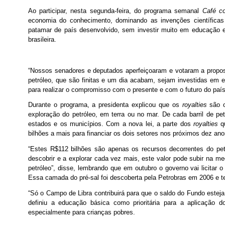
Ao participar, nesta segunda-feira, do programa semanal
Café c
economia do conhecimento, dominando as invenções científica
patamar de país desenvolvido, sem investir muito em educação e
brasileira.
“Nossos senadores e deputados aperfeiçoaram e votaram a propo
petróleo, que são finitas e um dia acabam, sejam investidas em
para realizar o compromisso com o presente e com o futuro do país 
Durante o programa, a presidenta explicou que os
royalties
são o
exploração do petróleo, em terra ou no mar. De cada barril de pe
estados e os municípios. Com a nova lei, a parte dos
royalties
qu
bilhões a mais para financiar os dois setores nos próximos dez ano
“Estes R$112 bilhões são apenas os recursos decorrentes do pet
descobrir e a explorar cada vez mais, este valor pode subir na m
petróleo”, disse, lembrando que em outubro o governo vai licitar o
Essa camada do pré-sal foi descoberta pela Petrobras em 2006 e te
“Só o Campo de Libra contribuirá para que o saldo do Fundo esteja
definiu a educação básica como prioritária para a aplicação 
especialmente para crianças pobres.