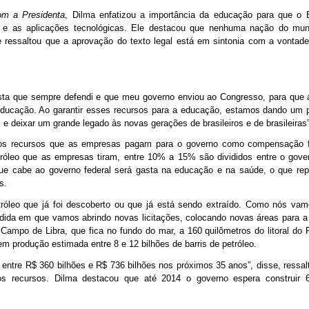
om a Presidenta
, Dilma enfatizou a importância da educação para que o B
s e as aplicações tecnológicas. Ele destacou que nenhuma nação do mu
 ressaltou que a aprovação do texto legal está em sintonia com a vontad
sta que sempre defendi e que meu governo enviou ao Congresso, para que 
 educação. Ao garantir esses recursos para a educação, estamos dando um 
e deixar um grande legado às novas gerações de brasileiros e de brasileiras”
s recursos que as empresas pagam para o governo como compensação fi
tróleo que as empresas tiram, entre 10% a 15% são divididos entre o gover
e cabe ao governo federal será gasta na educação e na saúde, o que re
s.
róleo que já foi descoberto ou que já está sendo extraído. Como nós vam
edida em que vamos abrindo novas licitações, colocando novas áreas para a
 Campo de Libra, que fica no fundo do mar, a 160 quilômetros do litoral do 
m produção estimada entre 8 e 12 bilhões de barris de petróleo.
 entre R$ 360 bilhões e R$ 736 bilhões nos próximos 35 anos”, disse, ressal
dos recursos. Dilma destacou que até 2014 o governo espera construir 6