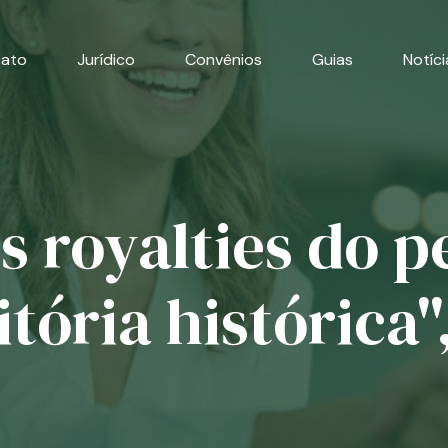
cato
Jurídico
Convênios
Guias
Notíci
 royalties do p
tória histórica",