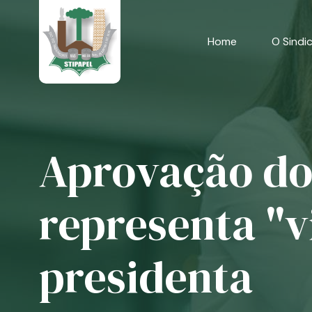
Skip
to
content
Home
O Sindi
Aprovação dos
representa "vi
presidenta