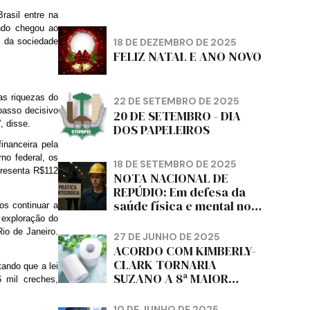
rasil entre na
ndo chegou ao
18 DE DEZEMBRO DE 2025
e da sociedade
FELIZ NATAL E ANO NOVO
as riquezas do
22 DE SETEMBRO DE 2025
passo decisivo
20 DE SETEMBRO - DIA
, disse.
DOS PAPELEIROS
nanceira pela
no federal, os
18 DE SETEMBRO DE 2025
presenta R$112
NOTA NACIONAL DE
REPÚDIO: Em defesa da
saúde física e mental no
os continuar a
trabalho e da liberdade e
 exploração do
da dignidade sindical.
Rio de Janeiro.
27 DE JUNHO DE 2025
ACORDO COM KIMBERLY-
CLARK TORNARIA
tando que a lei
SUZANO A 8ª MAIOR
 mil creches,
PRODUTORA DE PAPEL
HIGIÊNICO DO MUNDO,
10 DE JUNHO DE 2025