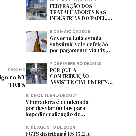
DIZ FITCH
FEDERAÇÃO DOS
TRABALHADORES NAS
INDÚSTRIAS DO PAPEL,
PAPELÃO, CELULOSE,
CORTIÇA E ARTEFATOS
6 DE MAIO DE 2025
DE PAPEL DO ESTADO DO
Governo Lula estuda
PARANÁ – FETRAPEL-PR
substituir vale-refeição
por pagamento via Pix,
diz jornal
7 DE FEVEREIRO DE 2025
POR QUE A
PRÓXIMO
CONTRIBUIÇÃO
igo no NY
ASSISTENCIAL ENFRENTA
TIMES
RESISTÊNCIA ENTRE OS
TRABALHADORES?
16 DE OUTUBRO DE 2024
Mineradora é condenada
por desviar ônibus para
impedir realização de
assembleia sindical
13 DE AGOSTO DE 2024
FGTS distribuirá R$ 15,2 bi