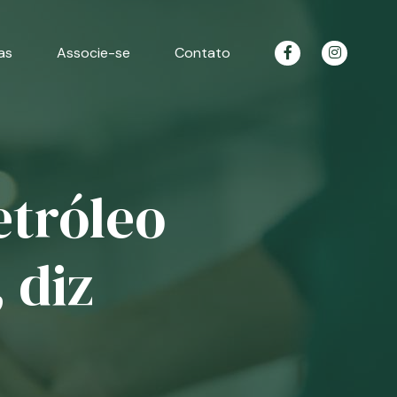
as
Associe-se
Contato
etróleo
 diz