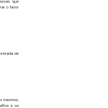
essoas que
ar o fator
etirada de
es mesmos,
afios e os