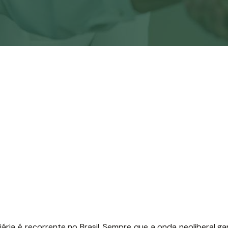
ária é recorrente no Brasil. Sempre que a onda neoliberal ga