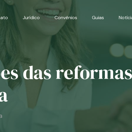
cato
Jurídico
Convênios
Guias
Notíci
es das reformas
a
a