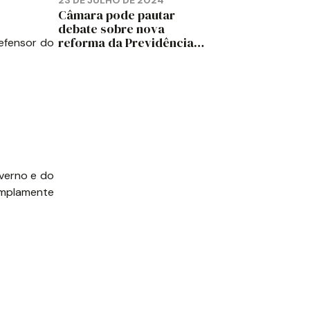
23 DE JULHO DE 2024
Câmara pode pautar
debate sobre nova
reforma da Previdência
defensor do
em 2025, diz jornal
overno e do
amplamente