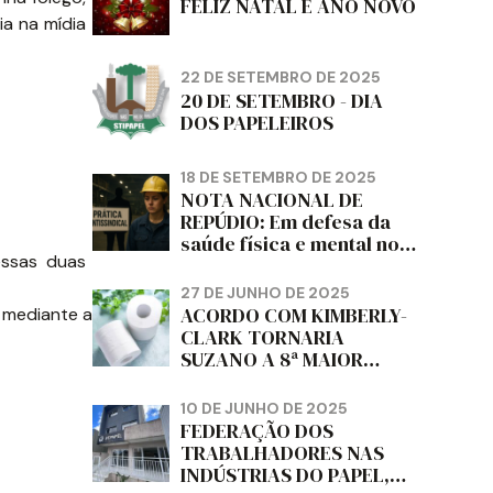
FELIZ NATAL E ANO NOVO
ia na mídia
22 DE SETEMBRO DE 2025
20 DE SETEMBRO - DIA
DOS PAPELEIROS
18 DE SETEMBRO DE 2025
NOTA NACIONAL DE
REPÚDIO: Em defesa da
saúde física e mental no
essas duas
trabalho e da liberdade e
da dignidade sindical.
27 DE JUNHO DE 2025
ACORDO COM KIMBERLY-
, mediante a
CLARK TORNARIA
SUZANO A 8ª MAIOR
PRODUTORA DE PAPEL
HIGIÊNICO DO MUNDO,
10 DE JUNHO DE 2025
DIZ FITCH
FEDERAÇÃO DOS
TRABALHADORES NAS
INDÚSTRIAS DO PAPEL,