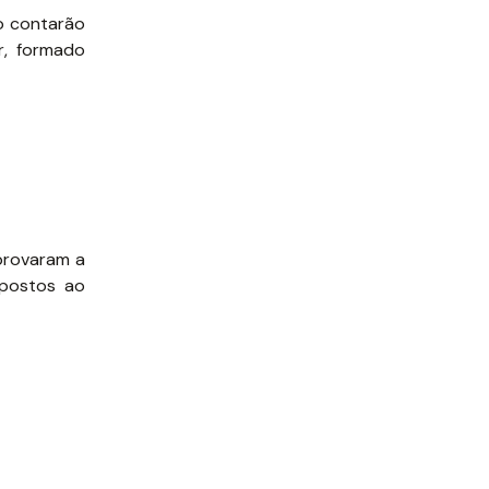
ão contarão
r, formado
provaram a
opostos ao