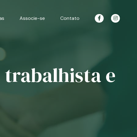
as
Associe-se
Contato
 trabalhista e