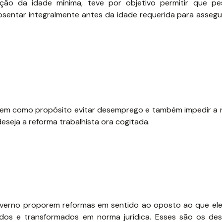
tuição da idade mínima, teve por objetivo permitir que p
entar integralmente antes da idade requerida para assegur
tem como propósito evitar desemprego e também impedir a r
eseja a reforma trabalhista ora cogitada.
governo proporem reformas em sentido ao oposto ao que el
dos e transformados em norma jurídica. Esses são os des