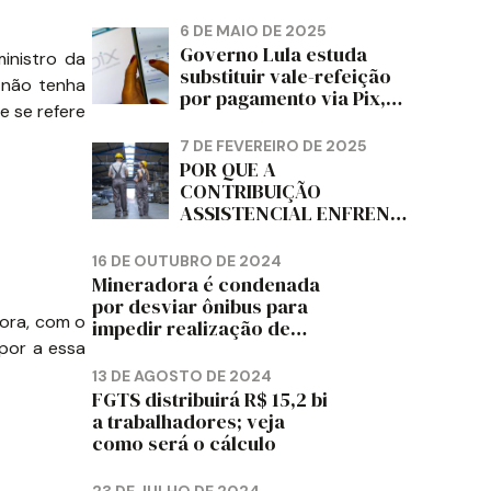
PAPELÃO, CELULOSE,
CORTIÇA E ARTEFATOS
6 DE MAIO DE 2025
DE PAPEL DO ESTADO DO
Governo Lula estuda
inistro da
PARANÁ – FETRAPEL-PR
substituir vale-refeição
 não tenha
por pagamento via Pix,
e se refere
diz jornal
7 DE FEVEREIRO DE 2025
POR QUE A
CONTRIBUIÇÃO
ASSISTENCIAL ENFRENTA
RESISTÊNCIA ENTRE OS
TRABALHADORES?
16 DE OUTUBRO DE 2024
Mineradora é condenada
por desviar ônibus para
gora, com o
impedir realização de
assembleia sindical
por a essa
13 DE AGOSTO DE 2024
FGTS distribuirá R$ 15,2 bi
a trabalhadores; veja
como será o cálculo