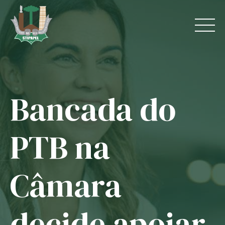
Skip
to
content
Bancada do
Home
O Sindicato
PTB na
Jurídico
Câmara
Convênios
Guias
decide apoiar