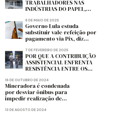
TRABALHADORES NAS
INDÚSTRIAS DO PAPEL,
PAPELÃO, CELULOSE,
CORTIÇA E ARTEFATOS DE
6 DE MAIO DE 2025
Governo Lula estuda
PAPEL DO ESTADO DO
substituir vale-refeição por
PARANÁ – FETRAPEL-PR
pagamento via Pix, diz
jornal
7 DE FEVEREIRO DE 2025
POR QUE A CONTRIBUIÇÃO
ASSISTENCIAL ENFRENTA
RESISTÊNCIA ENTRE OS
TRABALHADORES?
16 DE OUTUBRO DE 2024
Mineradora é condenada
por desviar ônibus para
impedir realização de
assembleia sindical
13 DE AGOSTO DE 2024