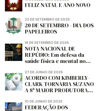
FELIZ NATAL E ANO NOVO
22 DE SETEMBRO DE 2025
20 DE SETEMBRO - DIA DOS
PAPELEIROS
18 DE SETEMBRO DE 2025
NOTA NACIONAL DE
REPÚDIO: Em defesa da
saúde física e mental no
trabalho e da liberdade e
da dignidade sindical.
27 DE JUNHO DE 2025
ACORDO COM KIMBERLY-
CLARK TORNARIA SUZANO
A 8ª MAIOR PRODUTORA
DE PAPEL HIGIÊNICO DO
MUNDO, DIZ FITCH
10 DE JUNHO DE 2025
FEDERAÇÃO DOS