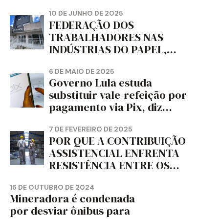
DE PAPEL HIGIÊNICO DO
MUNDO, DIZ FITCH
10 DE JUNHO DE 2025
FEDERAÇÃO DOS
TRABALHADORES NAS
INDÚSTRIAS DO PAPEL,
PAPELÃO, CELULOSE,
CORTIÇA E ARTEFATOS DE
6 DE MAIO DE 2025
Governo Lula estuda
PAPEL DO ESTADO DO
substituir vale-refeição por
PARANÁ – FETRAPEL-PR
pagamento via Pix, diz
jornal
7 DE FEVEREIRO DE 2025
POR QUE A CONTRIBUIÇÃO
ASSISTENCIAL ENFRENTA
RESISTÊNCIA ENTRE OS
TRABALHADORES?
16 DE OUTUBRO DE 2024
Mineradora é condenada
por desviar ônibus para