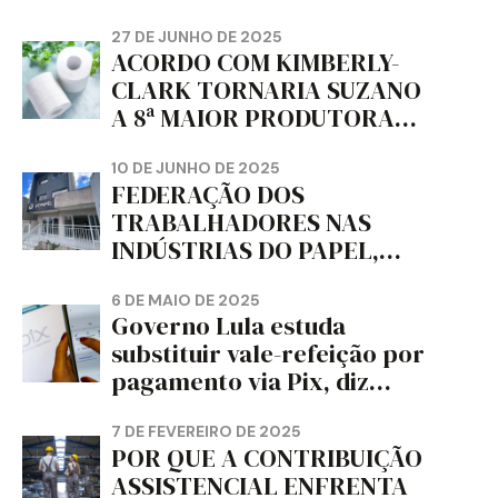
trabalho e da liberdade e
da dignidade sindical.
27 DE JUNHO DE 2025
ACORDO COM KIMBERLY-
CLARK TORNARIA SUZANO
A 8ª MAIOR PRODUTORA
DE PAPEL HIGIÊNICO DO
MUNDO, DIZ FITCH
10 DE JUNHO DE 2025
FEDERAÇÃO DOS
TRABALHADORES NAS
INDÚSTRIAS DO PAPEL,
PAPELÃO, CELULOSE,
CORTIÇA E ARTEFATOS DE
6 DE MAIO DE 2025
Governo Lula estuda
PAPEL DO ESTADO DO
substituir vale-refeição por
PARANÁ – FETRAPEL-PR
pagamento via Pix, diz
jornal
7 DE FEVEREIRO DE 2025
POR QUE A CONTRIBUIÇÃO
ASSISTENCIAL ENFRENTA