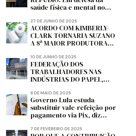
saúde física e mental no
trabalho e da liberdade e
da dignidade sindical.
27 DE JUNHO DE 2025
ACORDO COM KIMBERLY-
CLARK TORNARIA SUZANO
A 8ª MAIOR PRODUTORA
DE PAPEL HIGIÊNICO DO
MUNDO, DIZ FITCH
10 DE JUNHO DE 2025
FEDERAÇÃO DOS
TRABALHADORES NAS
INDÚSTRIAS DO PAPEL,
PAPELÃO, CELULOSE,
CORTIÇA E ARTEFATOS DE
6 DE MAIO DE 2025
Governo Lula estuda
PAPEL DO ESTADO DO
substituir vale-refeição por
PARANÁ – FETRAPEL-PR
pagamento via Pix, diz
jornal
7 DE FEVEREIRO DE 2025