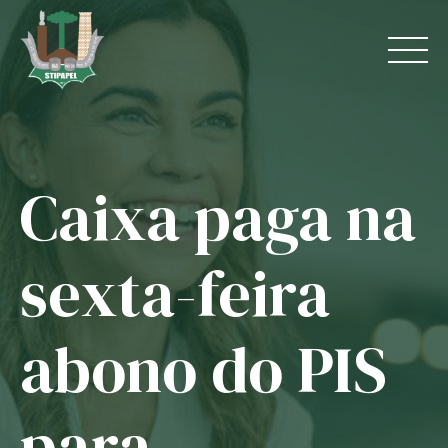
Skip
to
content
Caixa paga na
Home
O Sindicato
sexta-feira
Jurídico
abono do PIS
Convênios
Guias
para