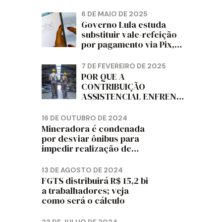
PAPELÃO, CELULOSE,
CORTIÇA E ARTEFATOS
6 DE MAIO DE 2025
DE PAPEL DO ESTADO DO
Governo Lula estuda
PARANÁ – FETRAPEL-PR
substituir vale-refeição
por pagamento via Pix,
diz jornal
7 DE FEVEREIRO DE 2025
POR QUE A
CONTRIBUIÇÃO
ASSISTENCIAL ENFRENTA
RESISTÊNCIA ENTRE OS
TRABALHADORES?
16 DE OUTUBRO DE 2024
Mineradora é condenada
por desviar ônibus para
impedir realização de
assembleia sindical
13 DE AGOSTO DE 2024
FGTS distribuirá R$ 15,2 bi
a trabalhadores; veja
como será o cálculo