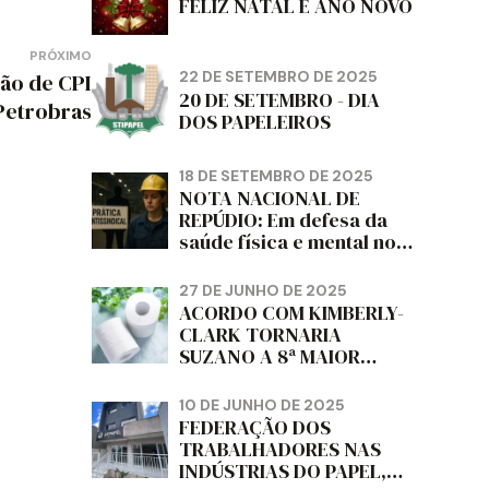
FELIZ NATAL E ANO NOVO
PRÓXIMO
22 DE SETEMBRO DE 2025
ão de CPI
20 DE SETEMBRO - DIA
 Petrobras
DOS PAPELEIROS
18 DE SETEMBRO DE 2025
NOTA NACIONAL DE
REPÚDIO: Em defesa da
saúde física e mental no
trabalho e da liberdade e
da dignidade sindical.
27 DE JUNHO DE 2025
ACORDO COM KIMBERLY-
CLARK TORNARIA
SUZANO A 8ª MAIOR
PRODUTORA DE PAPEL
HIGIÊNICO DO MUNDO,
10 DE JUNHO DE 2025
DIZ FITCH
FEDERAÇÃO DOS
TRABALHADORES NAS
INDÚSTRIAS DO PAPEL,