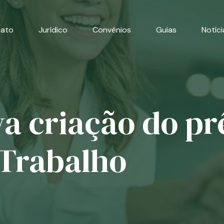
cato
Jurídico
Convênios
Guias
Notíci
a criação do p
 Trabalho