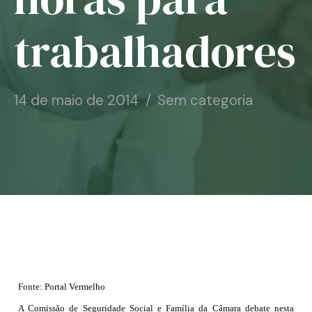
Notícias
trabalhadores
Associe-se
Contato
14 de maio de 2014
Sem categoria
Fonte: Portal Vermelho
A Comissão de Seguridade Social e Família da Câmara debate nesta