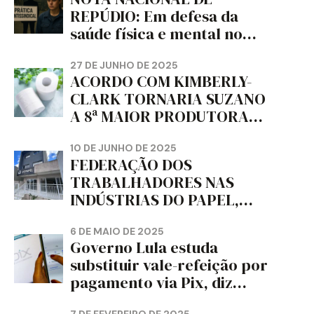
REPÚDIO: Em defesa da
saúde física e mental no
trabalho e da liberdade e
da dignidade sindical.
27 DE JUNHO DE 2025
ACORDO COM KIMBERLY-
CLARK TORNARIA SUZANO
A 8ª MAIOR PRODUTORA
DE PAPEL HIGIÊNICO DO
MUNDO, DIZ FITCH
10 DE JUNHO DE 2025
FEDERAÇÃO DOS
TRABALHADORES NAS
INDÚSTRIAS DO PAPEL,
PAPELÃO, CELULOSE,
CORTIÇA E ARTEFATOS DE
6 DE MAIO DE 2025
Governo Lula estuda
PAPEL DO ESTADO DO
substituir vale-refeição por
PARANÁ – FETRAPEL-PR
pagamento via Pix, diz
jornal