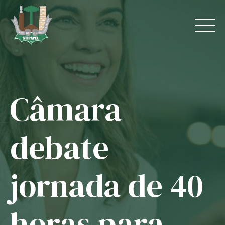
Skip
to
content
Câmara
Home
O Sindicato
debate
Jurídico
jornada de 40
Convênios
Guias
horas para