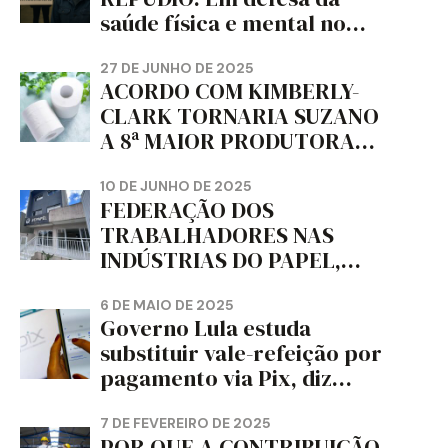
saúde física e mental no
trabalho e da liberdade e
da dignidade sindical.
27 DE JUNHO DE 2025
ACORDO COM KIMBERLY-
CLARK TORNARIA SUZANO
A 8ª MAIOR PRODUTORA
DE PAPEL HIGIÊNICO DO
MUNDO, DIZ FITCH
10 DE JUNHO DE 2025
FEDERAÇÃO DOS
TRABALHADORES NAS
INDÚSTRIAS DO PAPEL,
PAPELÃO, CELULOSE,
CORTIÇA E ARTEFATOS DE
6 DE MAIO DE 2025
Governo Lula estuda
PAPEL DO ESTADO DO
substituir vale-refeição por
PARANÁ – FETRAPEL-PR
pagamento via Pix, diz
jornal
7 DE FEVEREIRO DE 2025
POR QUE A CONTRIBUIÇÃO