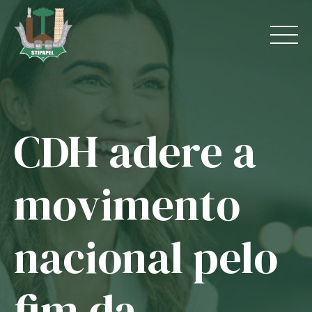
Skip
to
content
CDH adere a
Home
O Sindicato
movimento
Jurídico
nacional pelo
Convênios
Guias
fim da