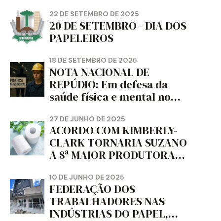
22 DE SETEMBRO DE 2025
20 DE SETEMBRO - DIA DOS
PAPELEIROS
18 DE SETEMBRO DE 2025
NOTA NACIONAL DE
REPÚDIO: Em defesa da
saúde física e mental no
trabalho e da liberdade e
da dignidade sindical.
27 DE JUNHO DE 2025
ACORDO COM KIMBERLY-
CLARK TORNARIA SUZANO
A 8ª MAIOR PRODUTORA
DE PAPEL HIGIÊNICO DO
MUNDO, DIZ FITCH
10 DE JUNHO DE 2025
FEDERAÇÃO DOS
TRABALHADORES NAS
INDÚSTRIAS DO PAPEL,