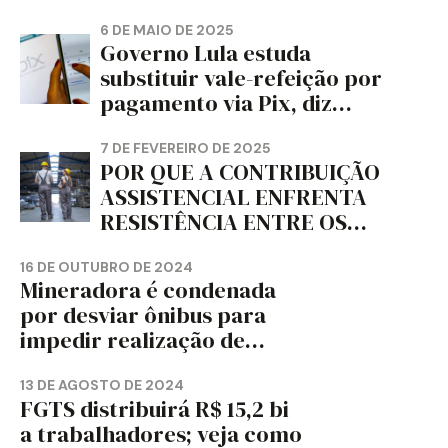
PAPELÃO, CELULOSE,
CORTIÇA E ARTEFATOS DE
6 DE MAIO DE 2025
Governo Lula estuda
PAPEL DO ESTADO DO
substituir vale-refeição por
PARANÁ – FETRAPEL-PR
pagamento via Pix, diz
jornal
7 DE FEVEREIRO DE 2025
POR QUE A CONTRIBUIÇÃO
ASSISTENCIAL ENFRENTA
RESISTÊNCIA ENTRE OS
TRABALHADORES?
16 DE OUTUBRO DE 2024
Mineradora é condenada
por desviar ônibus para
impedir realização de
assembleia sindical
13 DE AGOSTO DE 2024
FGTS distribuirá R$ 15,2 bi
a trabalhadores; veja como