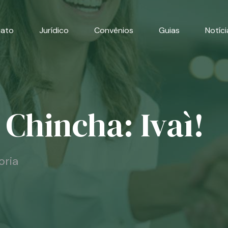
cato
Jurídico
Convênios
Guias
Notíci
Chincha: Ivaì!
oria