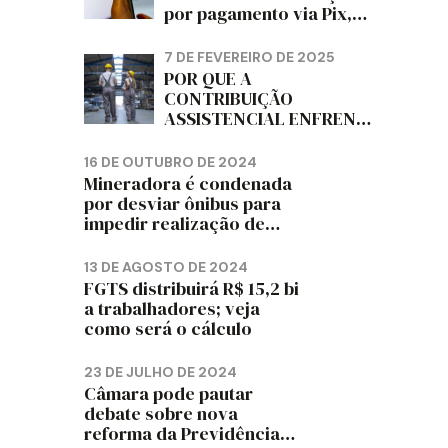
por pagamento via Pix,
diz jornal
7 DE FEVEREIRO DE 2025
POR QUE A
CONTRIBUIÇÃO
ASSISTENCIAL ENFRENTA
RESISTÊNCIA ENTRE OS
TRABALHADORES?
16 DE OUTUBRO DE 2024
Mineradora é condenada
por desviar ônibus para
impedir realização de
assembleia sindical
13 DE AGOSTO DE 2024
FGTS distribuirá R$ 15,2 bi
a trabalhadores; veja
como será o cálculo
23 DE JULHO DE 2024
Câmara pode pautar
debate sobre nova
reforma da Previdência