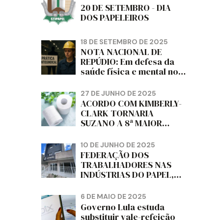
20 DE SETEMBRO - DIA
DOS PAPELEIROS
18 DE SETEMBRO DE 2025
NOTA NACIONAL DE
REPÚDIO: Em defesa da
saúde física e mental no
trabalho e da liberdade e
da dignidade sindical.
27 DE JUNHO DE 2025
ACORDO COM KIMBERLY-
CLARK TORNARIA
SUZANO A 8ª MAIOR
PRODUTORA DE PAPEL
HIGIÊNICO DO MUNDO,
10 DE JUNHO DE 2025
DIZ FITCH
FEDERAÇÃO DOS
TRABALHADORES NAS
INDÚSTRIAS DO PAPEL,
PAPELÃO, CELULOSE,
CORTIÇA E ARTEFATOS
6 DE MAIO DE 2025
DE PAPEL DO ESTADO DO
Governo Lula estuda
PARANÁ – FETRAPEL-PR
substituir vale-refeição