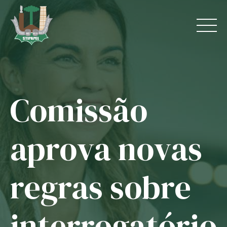
Skip
to
content
Comissão
Home
O Sindicato
aprova novas
Jurídico
regras sobre
Convênios
Guias
interrogatório