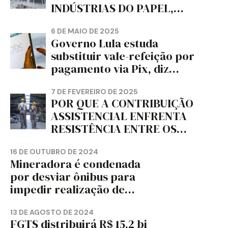
INDÚSTRIAS DO PAPEL,
PAPELÃO, CELULOSE,
CORTIÇA E ARTEFATOS DE
6 DE MAIO DE 2025
Governo Lula estuda
PAPEL DO ESTADO DO
substituir vale-refeição por
PARANÁ – FETRAPEL-PR
pagamento via Pix, diz
jornal
7 DE FEVEREIRO DE 2025
POR QUE A CONTRIBUIÇÃO
ASSISTENCIAL ENFRENTA
RESISTÊNCIA ENTRE OS
TRABALHADORES?
16 DE OUTUBRO DE 2024
Mineradora é condenada
por desviar ônibus para
impedir realização de
assembleia sindical
13 DE AGOSTO DE 2024
FGTS distribuirá R$ 15,2 bi