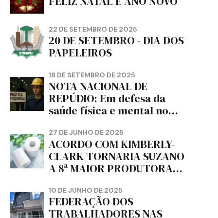
FELIZ NATAL E ANO NOVO
22 DE SETEMBRO DE 2025
20 DE SETEMBRO - DIA DOS
PAPELEIROS
18 DE SETEMBRO DE 2025
NOTA NACIONAL DE
REPÚDIO: Em defesa da
saúde física e mental no
trabalho e da liberdade e
da dignidade sindical.
27 DE JUNHO DE 2025
ACORDO COM KIMBERLY-
CLARK TORNARIA SUZANO
A 8ª MAIOR PRODUTORA
DE PAPEL HIGIÊNICO DO
MUNDO, DIZ FITCH
10 DE JUNHO DE 2025
FEDERAÇÃO DOS
TRABALHADORES NAS