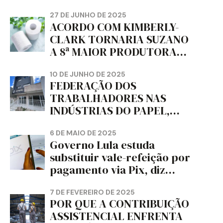
trabalho e da liberdade e
da dignidade sindical.
27 DE JUNHO DE 2025
ACORDO COM KIMBERLY-
CLARK TORNARIA SUZANO
A 8ª MAIOR PRODUTORA
DE PAPEL HIGIÊNICO DO
MUNDO, DIZ FITCH
10 DE JUNHO DE 2025
FEDERAÇÃO DOS
TRABALHADORES NAS
INDÚSTRIAS DO PAPEL,
PAPELÃO, CELULOSE,
CORTIÇA E ARTEFATOS DE
6 DE MAIO DE 2025
Governo Lula estuda
PAPEL DO ESTADO DO
substituir vale-refeição por
PARANÁ – FETRAPEL-PR
pagamento via Pix, diz
jornal
7 DE FEVEREIRO DE 2025
POR QUE A CONTRIBUIÇÃO
ASSISTENCIAL ENFRENTA