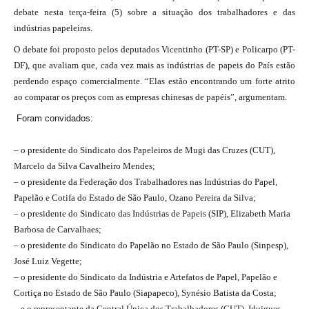
debate nesta terça-feira (5) sobre a situação dos trabalhadores e das
indústrias papeleiras.
O debate foi proposto pelos deputados Vicentinho (PT-SP) e Policarpo (PT-
DF), que avaliam que, cada vez mais as indústrias de papeis do País estão
perdendo espaço comercialmente. “Elas estão encontrando um forte atrito
ao comparar os preços com as empresas chinesas de papéis”, argumentam.
Foram convidados:
– o presidente do Sindicato dos Papeleiros de Mugi das Cruzes (CUT),
Marcelo da Silva Cavalheiro Mendes;
– o presidente da Federação dos Trabalhadores nas Indústrias do Papel,
Papelão e Cotifa do Estado de São Paulo, Ozano Pereira da Silva;
– o presidente do Sindicato das Indústrias de Papeis (SIP), Elizabeth Maria
Barbosa de Carvalhaes;
– o presidente do Sindicato do Papelão no Estado de São Paulo (Sinpesp),
José Luiz Vegette;
– o presidente do Sindicato da Indústria e Artefatos de Papel, Papelão e
Cortiça no Estado de São Paulo (Siapapeco), Synésio Batista da Costa;
– e o representante da Central Única dos Trabalhadores (CUT), Iduigues