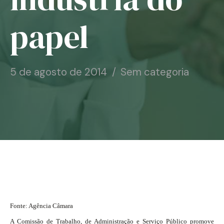
Notícias
papel
Associe-se
Contato
5 de agosto de 2014
Sem categoria
Fonte: Agência Câmara
A Comissão de Trabalho, de Administração e Serviço Público promove