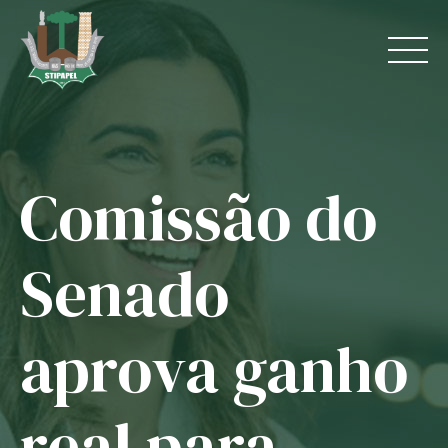
Skip
to
content
Comissão do
Home
O Sindicato
Senado
Jurídico
aprova ganho
Convênios
Guias
real para