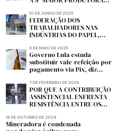
A 8ª MAIOR PRODUTORA
DE PAPEL HIGIÊNICO DO
MUNDO, DIZ FITCH
10 DE JUNHO DE 2025
FEDERAÇÃO DOS
TRABALHADORES NAS
INDÚSTRIAS DO PAPEL,
PAPELÃO, CELULOSE,
CORTIÇA E ARTEFATOS DE
6 DE MAIO DE 2025
Governo Lula estuda
PAPEL DO ESTADO DO
substituir vale-refeição por
PARANÁ – FETRAPEL-PR
pagamento via Pix, diz
jornal
7 DE FEVEREIRO DE 2025
POR QUE A CONTRIBUIÇÃO
ASSISTENCIAL ENFRENTA
RESISTÊNCIA ENTRE OS
TRABALHADORES?
16 DE OUTUBRO DE 2024
Mineradora é condenada