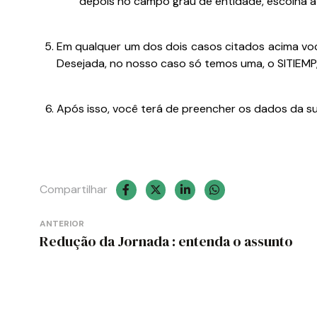
depois no campo grau de entidade, escolha a 
Em qualquer um dos dois casos citados acima você
Desejada, no nosso caso só temos uma, o SITIEMP,
Após isso, você terá de preencher os dados d
Compartilhar
Navegação
ANTERIOR
de
Redução da Jornada : entenda o assunto
Post