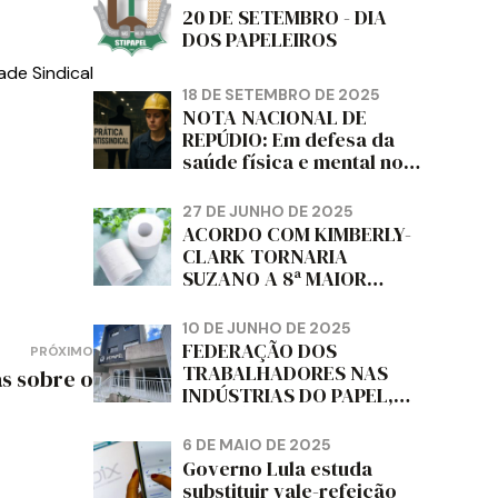
20 DE SETEMBRO - DIA
DOS PAPELEIROS
ade Sindical
18 DE SETEMBRO DE 2025
NOTA NACIONAL DE
REPÚDIO: Em defesa da
saúde física e mental no
trabalho e da liberdade e
da dignidade sindical.
27 DE JUNHO DE 2025
ACORDO COM KIMBERLY-
CLARK TORNARIA
SUZANO A 8ª MAIOR
PRODUTORA DE PAPEL
HIGIÊNICO DO MUNDO,
10 DE JUNHO DE 2025
DIZ FITCH
FEDERAÇÃO DOS
PRÓXIMO
TRABALHADORES NAS
as sobre o
INDÚSTRIAS DO PAPEL,
PAPELÃO, CELULOSE,
CORTIÇA E ARTEFATOS
6 DE MAIO DE 2025
DE PAPEL DO ESTADO DO
Governo Lula estuda
PARANÁ – FETRAPEL-PR
substituir vale-refeição