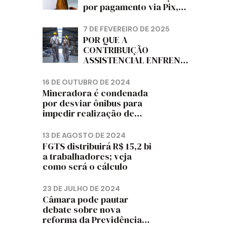
por pagamento via Pix,
diz jornal
7 DE FEVEREIRO DE 2025
POR QUE A
CONTRIBUIÇÃO
ASSISTENCIAL ENFRENTA
RESISTÊNCIA ENTRE OS
TRABALHADORES?
16 DE OUTUBRO DE 2024
Mineradora é condenada
por desviar ônibus para
impedir realização de
assembleia sindical
13 DE AGOSTO DE 2024
FGTS distribuirá R$ 15,2 bi
a trabalhadores; veja
como será o cálculo
23 DE JULHO DE 2024
Câmara pode pautar
debate sobre nova
reforma da Previdência