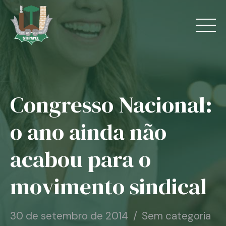
Skip
to
content
Congresso Nacional:
Home
o ano ainda não
O Sindicato
acabou para o
Jurídico
movimento sindical
Convênios
Guias
30 de setembro de 2014
Sem categoria