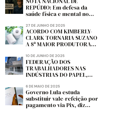
NOTA NACIONAL DE
REPÚDIO: Em defesa da
saúde física e mental no
trabalho e da liberdade e
da dignidade sindical.
27 DE JUNHO DE 2025
ACORDO COM KIMBERLY-
CLARK TORNARIA SUZANO
A 8ª MAIOR PRODUTORA
DE PAPEL HIGIÊNICO DO
MUNDO, DIZ FITCH
10 DE JUNHO DE 2025
FEDERAÇÃO DOS
TRABALHADORES NAS
INDÚSTRIAS DO PAPEL,
PAPELÃO, CELULOSE,
CORTIÇA E ARTEFATOS DE
6 DE MAIO DE 2025
Governo Lula estuda
PAPEL DO ESTADO DO
substituir vale-refeição por
PARANÁ – FETRAPEL-PR
pagamento via Pix, diz
jornal