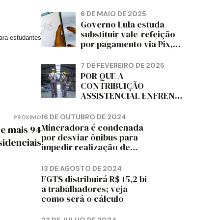
PAPELÃO, CELULOSE,
CORTIÇA E ARTEFATOS
6 DE MAIO DE 2025
DE PAPEL DO ESTADO DO
Governo Lula estuda
PARANÁ – FETRAPEL-PR
substituir vale-refeição
ara estudantes
por pagamento via Pix,
diz jornal
7 DE FEVEREIRO DE 2025
POR QUE A
CONTRIBUIÇÃO
ASSISTENCIAL ENFRENTA
RESISTÊNCIA ENTRE OS
TRABALHADORES?
16 DE OUTUBRO DE 2024
PRÓXIMO
Mineradora é condenada
e mais 94
por desviar ônibus para
sidenciais
impedir realização de
assembleia sindical
13 DE AGOSTO DE 2024
FGTS distribuirá R$ 15,2 bi
a trabalhadores; veja
como será o cálculo