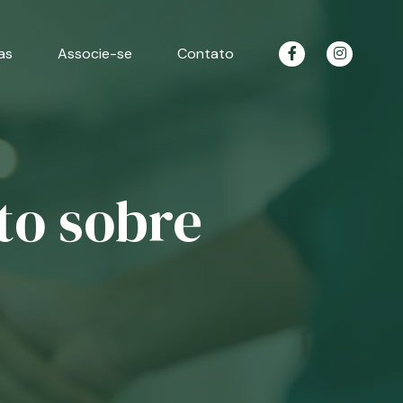
as
Associe-se
Contato
to sobre