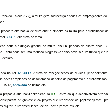
o Ronaldo Caiado (GO), a multa gera sobrecarga a todos os empregadores do 
sse.
oposta alternativa de direcionar o dinheiro da multa para o trabalhador d
ntar
306/13
, que trata do tema.
ção seria a extinção gradual da multa, em um período de quatro anos. “
o. Tanto pode ser uma redução progressiva como pode ser um fundo que sirv
, declarou.
mada na Lei
12.844/13
, e trata de renegociações de dívidas, principalmente
de novas empresas na desoneração da folha de pagamento e a transmissão 
P 615/13,
aprovada
no último dia 9.
 proposta que inclui servidores do
IBGE
entre os que desenvolvem ativida
articiparam de greves; e ao projeto que reconhece os papiloscopistas, pro
s digitais e reconstituições faciais, como peritos oficiais.