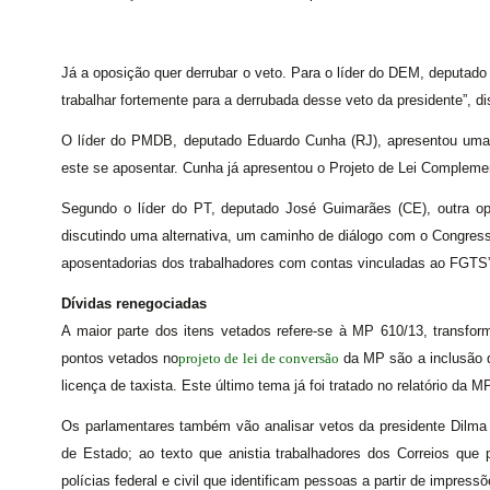
Já a oposição quer derrubar o veto. Para o líder do DEM, deputad
trabalhar fortemente para a derrubada desse veto da presidente”, di
O líder do PMDB, deputado Eduardo Cunha (RJ), apresentou uma pr
este se aposentar. Cunha já apresentou o Projeto de Lei Compleme
Segundo o líder do PT, deputado José Guimarães (CE), outra op
discutindo uma alternativa, um caminho de diálogo com o Congress
aposentadorias dos trabalhadores com contas vinculadas ao FGTS”
Dívidas renegociadas
A maior parte dos itens vetados refere-se à MP 610/13, transfor
pontos vetados no
projeto de lei de conversão
da MP são a inclusão 
licença de taxista. Este último tema já foi tratado no relatório da M
Os parlamentares também vão analisar vetos da presidente Dilma à
de Estado; ao texto que anistia trabalhadores dos Correios que p
polícias federal e civil que identificam pessoas a partir de impressõe