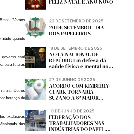
FELIZ NATAL E ANO NOVO
Brasil. “Vamos
22 DE SETEMBRO DE 2025
20 DE SETEMBRO - DIA
DOS PAPELEIROS
emitido quando
18 DE SETEMBRO DE 2025
NOTA NACIONAL DE
O governo está
REPÚDIO: Em defesa da
a para futuras
saúde física e mental no
trabalho e da liberdade e
da dignidade sindical.
27 DE JUNHO DE 2025
ACORDO COM KIMBERLY-
CLARK TORNARIA
 rurais. Outros
SUZANO A 8ª MAIOR
por herança da
PRODUTORA DE PAPEL
HIGIÊNICO DO MUNDO,
10 DE JUNHO DE 2025
DIZ FITCH
FEDERAÇÃO DOS
des exclusivas
TRABALHADORES NAS
fissionais das
INDÚSTRIAS DO PAPEL,