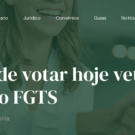
cato
Jurídico
Convênios
Guias
Notíci
e votar hoje ve
do FGTS
ria