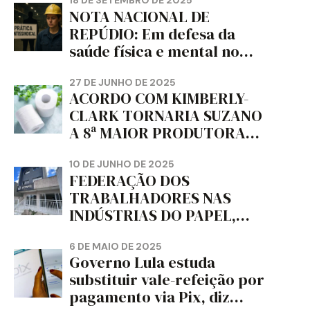
18 DE SETEMBRO DE 2025
NOTA NACIONAL DE
REPÚDIO: Em defesa da
saúde física e mental no
trabalho e da liberdade e
da dignidade sindical.
27 DE JUNHO DE 2025
ACORDO COM KIMBERLY-
CLARK TORNARIA SUZANO
A 8ª MAIOR PRODUTORA
DE PAPEL HIGIÊNICO DO
MUNDO, DIZ FITCH
10 DE JUNHO DE 2025
FEDERAÇÃO DOS
TRABALHADORES NAS
INDÚSTRIAS DO PAPEL,
PAPELÃO, CELULOSE,
CORTIÇA E ARTEFATOS DE
6 DE MAIO DE 2025
Governo Lula estuda
PAPEL DO ESTADO DO
substituir vale-refeição por
PARANÁ – FETRAPEL-PR
pagamento via Pix, diz