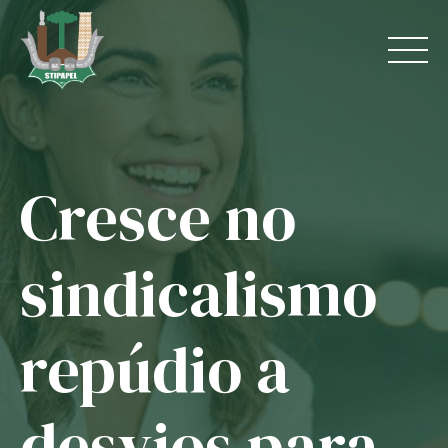
Skip
to
content
Cresce no
Home
O Sindicato
sindicalismo
Jurídico
repúdio a
Convênios
Guias
desvios para