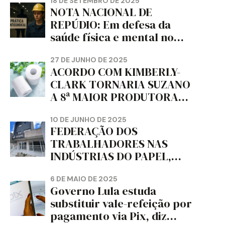
18 DE SETEMBRO DE 2025
NOTA NACIONAL DE
REPÚDIO: Em defesa da
saúde física e mental no
trabalho e da liberdade e
da dignidade sindical.
27 DE JUNHO DE 2025
ACORDO COM KIMBERLY-
CLARK TORNARIA SUZANO
A 8ª MAIOR PRODUTORA
DE PAPEL HIGIÊNICO DO
MUNDO, DIZ FITCH
10 DE JUNHO DE 2025
FEDERAÇÃO DOS
TRABALHADORES NAS
INDÚSTRIAS DO PAPEL,
PAPELÃO, CELULOSE,
CORTIÇA E ARTEFATOS DE
6 DE MAIO DE 2025
Governo Lula estuda
PAPEL DO ESTADO DO
substituir vale-refeição por
PARANÁ – FETRAPEL-PR
pagamento via Pix, diz