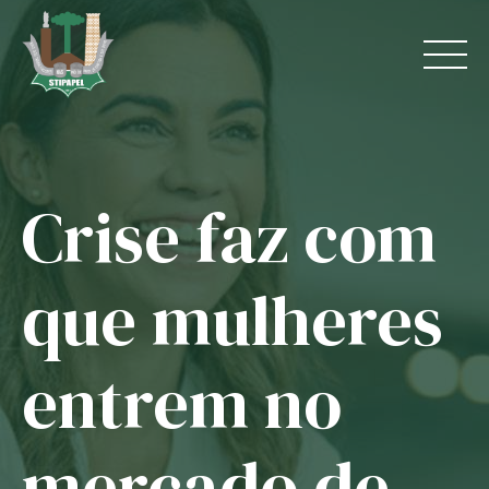
Skip
to
content
Crise faz com
Home
O Sindicato
que mulheres
Jurídico
entrem no
Convênios
Guias
mercado de