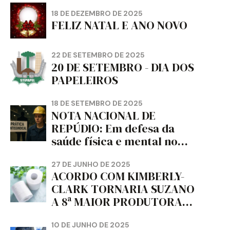
18 DE DEZEMBRO DE 2025
FELIZ NATAL E ANO NOVO
22 DE SETEMBRO DE 2025
20 DE SETEMBRO - DIA DOS
PAPELEIROS
18 DE SETEMBRO DE 2025
NOTA NACIONAL DE
REPÚDIO: Em defesa da
saúde física e mental no
trabalho e da liberdade e
da dignidade sindical.
27 DE JUNHO DE 2025
ACORDO COM KIMBERLY-
CLARK TORNARIA SUZANO
A 8ª MAIOR PRODUTORA
DE PAPEL HIGIÊNICO DO
MUNDO, DIZ FITCH
10 DE JUNHO DE 2025