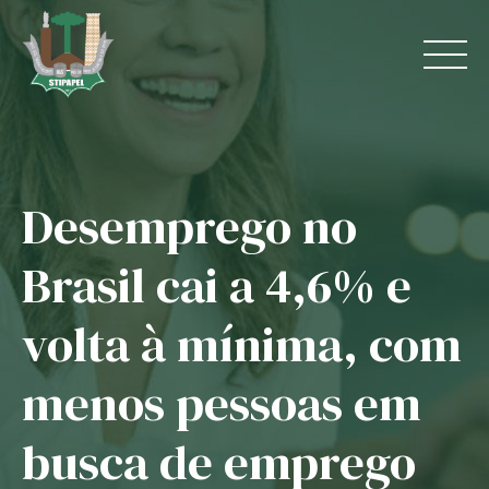
Skip
to
content
Desemprego no
Home
Brasil cai a 4,6% e
O Sindicato
volta à mínima, com
Jurídico
menos pessoas em
Convênios
busca de emprego
Guias