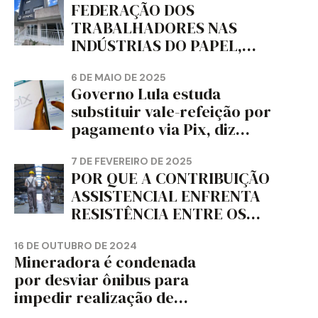
FEDERAÇÃO DOS
TRABALHADORES NAS
INDÚSTRIAS DO PAPEL,
PAPELÃO, CELULOSE,
CORTIÇA E ARTEFATOS DE
6 DE MAIO DE 2025
Governo Lula estuda
PAPEL DO ESTADO DO
substituir vale-refeição por
PARANÁ – FETRAPEL-PR
pagamento via Pix, diz
jornal
7 DE FEVEREIRO DE 2025
POR QUE A CONTRIBUIÇÃO
ASSISTENCIAL ENFRENTA
RESISTÊNCIA ENTRE OS
TRABALHADORES?
16 DE OUTUBRO DE 2024
Mineradora é condenada
por desviar ônibus para
impedir realização de
assembleia sindical