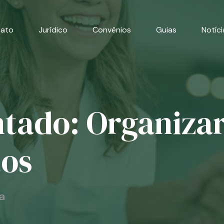
cato
Jurídico
Convênios
Guias
Notíci
tado: Organizar
tos
a