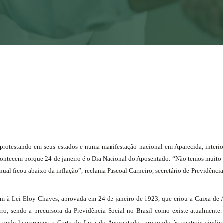
ão protestando em seus estados e numa manifestação nacional em Aparecida, interi
 acontecem porque 24 de janeiro é o Dia Nacional do Aposentado. “Não temos muito
anual ficou abaixo da inflação”, reclama Pascoal Carneiro, secretário de Previdênci
m à Lei Eloy Chaves, aprovada em 24 de janeiro de 1923, que criou a Caixa de 
rro, sendo a precursora da Previdência Social no Brasil como existe atualmente. 
) onde lançaremos a Carta de Luta do Aposentado, propondo às centrais sindic