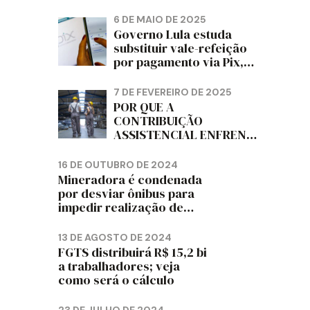
PAPELÃO, CELULOSE,
CORTIÇA E ARTEFATOS
6 DE MAIO DE 2025
DE PAPEL DO ESTADO DO
Governo Lula estuda
PARANÁ – FETRAPEL-PR
substituir vale-refeição
por pagamento via Pix,
diz jornal
7 DE FEVEREIRO DE 2025
POR QUE A
CONTRIBUIÇÃO
ASSISTENCIAL ENFRENTA
RESISTÊNCIA ENTRE OS
TRABALHADORES?
16 DE OUTUBRO DE 2024
Mineradora é condenada
por desviar ônibus para
impedir realização de
assembleia sindical
13 DE AGOSTO DE 2024
FGTS distribuirá R$ 15,2 bi
a trabalhadores; veja
como será o cálculo