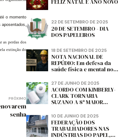
FELIZ NATAL E ANO NOVO
 até o momento
22 DE SETEMBRO DE 2025
s aposentados,
20 DE SETEMBRO - DIA
DOS PAPELEIROS
r as perdas dos
ela extinção do
18 DE SETEMBRO DE 2025
NOTA NACIONAL DE
REPÚDIO: Em defesa da
saúde física e mental no
trabalho e da liberdade e
da dignidade sindical.
27 DE JUNHO DE 2025
ACORDO COM KIMBERLY-
CLARK TORNARIA
PRÓXIMO
SUZANO A 8ª MAIOR
renovarem
PRODUTORA DE PAPEL
senha
HIGIÊNICO DO MUNDO,
10 DE JUNHO DE 2025
DIZ FITCH
FEDERAÇÃO DOS
TRABALHADORES NAS
INDÚSTRIAS DO PAPEL,