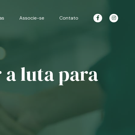
as
Associe-se
Contato
 a luta para