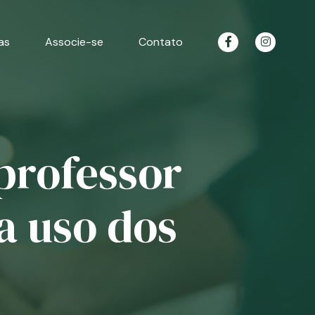
as
Associe-se
Contato
professor
a uso dos