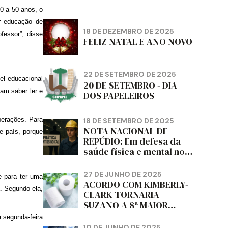
0 a 50 anos, o
r educação de
18 DE DEZEMBRO DE 2025
fessor”, disse
FELIZ NATAL E ANO NOVO
22 DE SETEMBRO DE 2025
el educacional
20 DE SETEMBRO - DIA
am saber ler e
DOS PAPELEIROS
perações. Para
18 DE SETEMBRO DE 2025
NOTA NACIONAL DE
e país, porque
REPÚDIO: Em defesa da
saúde física e mental no
trabalho e da liberdade e
da dignidade sindical.
27 DE JUNHO DE 2025
e para ter uma
ACORDO COM KIMBERLY-
a. Segundo ela,
CLARK TORNARIA
SUZANO A 8ª MAIOR
PRODUTORA DE PAPEL
 segunda-feira
HIGIÊNICO DO MUNDO,
10 DE JUNHO DE 2025