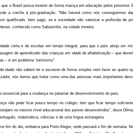
a que o Brasil possa investir de forma maciça em educação pelos próximos 3
 desde a creche à pós-graduação. “Não haverá como nós conseguirmos da
sor qualificado, bem pago, se a sociedade não valorizar a profissão de pro
 Neves, conhecido como Sabiazinho, na cidade mineira.
dade certa e de escolas em tempo integral, para que o país atinja um nív
asagem de aprendizado das crianças em idade de alfabetização – que deveri
cas – é um problema “seríssimo”.
e idade não sabem ler e escrever de forma simples nem fazer as quatro o
abetizador, nós temos que tratar como uma das pessoas mais importantes dess
o essencial para a mudança no patamar de desenvolvimento do país.
ça não pode ficar pouco tempo no colégio, tem que ficar tempo suficient
as estejam no mesmo nível educacional dos países desenvolvidos”, disse Dilm
português, matemática, ciências e de uma língua estrangeira.
 no fim do dia, embarca para Porto Alegre, onde passará o fim de semana. Na