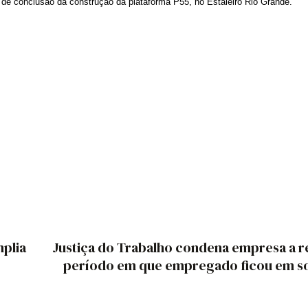
a de conclusão da construção da plataforma P55, no Estaleiro Rio Grande.
mplia
Justiça do Trabalho condena empresa a 
período em que empregado ficou em s