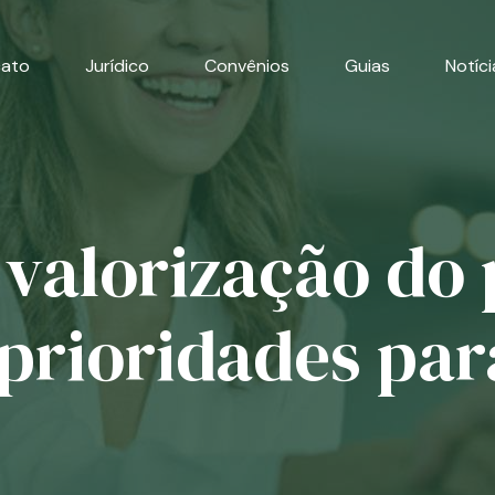
cato
Jurídico
Convênios
Guias
Notíci
 valorização do 
prioridades par