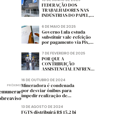
DIZ FITCH
FEDERAÇÃO DOS
TRABALHADORES NAS
INDÚSTRIAS DO PAPEL,
PAPELÃO, CELULOSE,
CORTIÇA E ARTEFATOS
6 DE MAIO DE 2025
DE PAPEL DO ESTADO DO
Governo Lula estuda
PARANÁ – FETRAPEL-PR
substituir vale-refeição
por pagamento via Pix,
diz jornal
7 DE FEVEREIRO DE 2025
POR QUE A
CONTRIBUIÇÃO
ASSISTENCIAL ENFRENTA
RESISTÊNCIA ENTRE OS
TRABALHADORES?
16 DE OUTUBRO DE 2024
Mineradora é condenada
PRÓXIMO
por desviar ônibus para
remunerar
impedir realização de
obreaviso
assembleia sindical
13 DE AGOSTO DE 2024
FGTS distribuirá R$ 15,2 bi