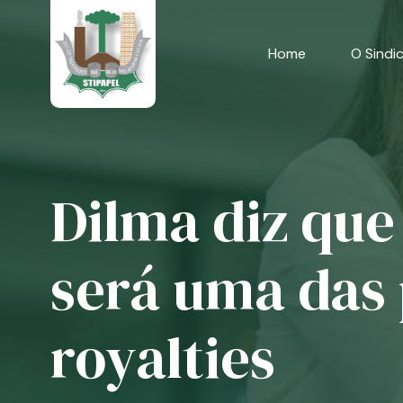
Skip
to
content
Home
O Sindi
Dilma diz que
será uma das 
royalties