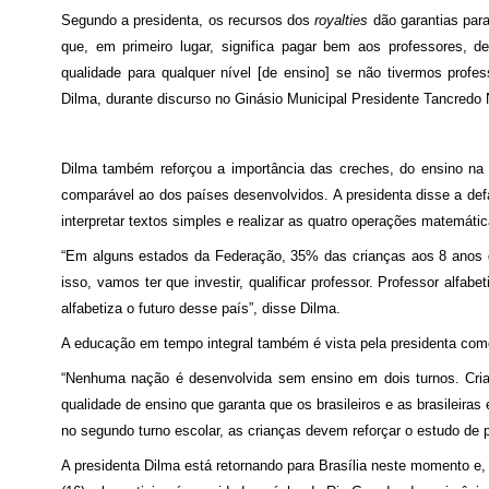
Segundo a presidenta, os recursos dos
royalties
dão garantias par
que, em primeiro lugar, significa pagar bem aos professores,
qualidade para qualquer nível [de ensino] se não tivermos profes
Dilma, durante discurso no Ginásio Municipal Presidente Tancredo
Dilma também reforçou a importância das creches, do ensino na i
comparável ao dos países desenvolvidos. A presidenta disse a def
interpretar textos simples e realizar as quatro operações matemáti
“Em alguns estados da Federação, 35% das crianças aos 8 anos d
isso, vamos ter que investir, qualificar professor. Professor alf
alfabetiza o futuro desse país”, disse Dilma.
A educação em tempo integral também é vista pela presidenta com
“Nenhuma nação é desenvolvida sem ensino em dois turnos. Crian
qualidade de ensino que garanta que os brasileiros e as brasileir
no segundo turno escolar, as crianças devem reforçar o estudo de 
A presidenta Dilma está retornando para Brasília neste momento e,