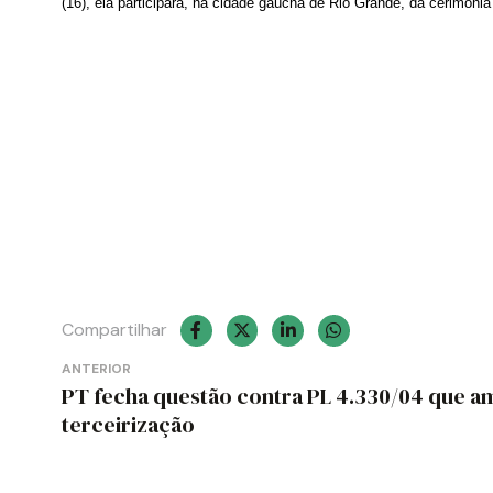
(16), ela participará, na cidade gaúcha de Rio Grande, da cerimôni
Compartilhar
Navegação
ANTERIOR
PT fecha questão contra PL 4.330/04 que a
de
terceirização
Post