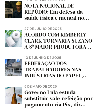
NOTA NACIONAL DE
REPÚDIO: Em defesa da
saúde física e mental no
trabalho e da liberdade e
da dignidade sindical.
27 DE JUNHO DE 2025
ACORDO COM KIMBERLY-
CLARK TORNARIA SUZANO
A 8ª MAIOR PRODUTORA
DE PAPEL HIGIÊNICO DO
MUNDO, DIZ FITCH
10 DE JUNHO DE 2025
FEDERAÇÃO DOS
TRABALHADORES NAS
INDÚSTRIAS DO PAPEL,
PAPELÃO, CELULOSE,
CORTIÇA E ARTEFATOS DE
6 DE MAIO DE 2025
Governo Lula estuda
PAPEL DO ESTADO DO
substituir vale-refeição por
PARANÁ – FETRAPEL-PR
pagamento via Pix, diz