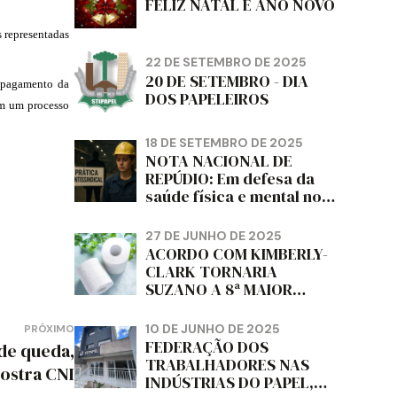
FELIZ NATAL E ANO NOVO
s representadas
22 DE SETEMBRO DE 2025
20 DE SETEMBRO - DIA
o pagamento da
DOS PAPELEIROS
om um processo
18 DE SETEMBRO DE 2025
NOTA NACIONAL DE
REPÚDIO: Em defesa da
saúde física e mental no
trabalho e da liberdade e
da dignidade sindical.
27 DE JUNHO DE 2025
ACORDO COM KIMBERLY-
CLARK TORNARIA
SUZANO A 8ª MAIOR
PRODUTORA DE PAPEL
HIGIÊNICO DO MUNDO,
10 DE JUNHO DE 2025
PRÓXIMO
DIZ FITCH
FEDERAÇÃO DOS
de queda,
TRABALHADORES NAS
ostra CNI
INDÚSTRIAS DO PAPEL,