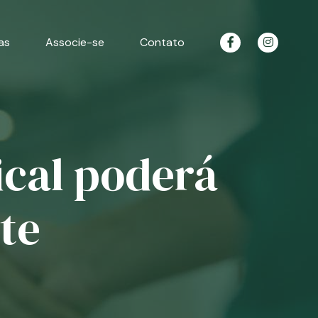
as
Associe-se
Contato
ical poderá
te