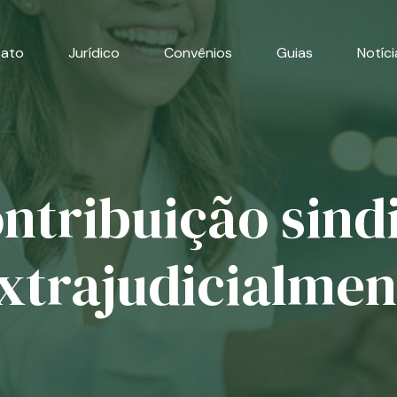
cato
Jurídico
Convênios
Guias
Notíci
ntribuição sind
xtrajudicialmen