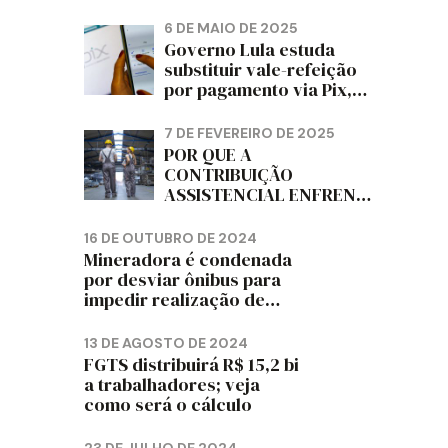
PAPELÃO, CELULOSE,
CORTIÇA E ARTEFATOS
6 DE MAIO DE 2025
DE PAPEL DO ESTADO DO
Governo Lula estuda
PARANÁ – FETRAPEL-PR
substituir vale-refeição
por pagamento via Pix,
diz jornal
7 DE FEVEREIRO DE 2025
POR QUE A
CONTRIBUIÇÃO
ASSISTENCIAL ENFRENTA
RESISTÊNCIA ENTRE OS
TRABALHADORES?
16 DE OUTUBRO DE 2024
Mineradora é condenada
por desviar ônibus para
impedir realização de
assembleia sindical
13 DE AGOSTO DE 2024
FGTS distribuirá R$ 15,2 bi
a trabalhadores; veja
como será o cálculo