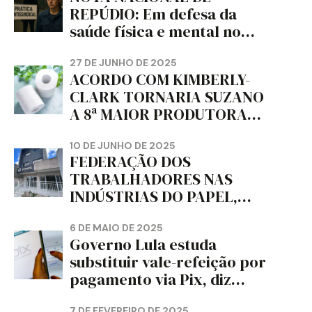
REPÚDIO: Em defesa da
saúde física e mental no
trabalho e da liberdade e
da dignidade sindical.
27 DE JUNHO DE 2025
ACORDO COM KIMBERLY-
CLARK TORNARIA SUZANO
A 8ª MAIOR PRODUTORA
DE PAPEL HIGIÊNICO DO
MUNDO, DIZ FITCH
10 DE JUNHO DE 2025
FEDERAÇÃO DOS
TRABALHADORES NAS
INDÚSTRIAS DO PAPEL,
PAPELÃO, CELULOSE,
CORTIÇA E ARTEFATOS DE
6 DE MAIO DE 2025
Governo Lula estuda
PAPEL DO ESTADO DO
substituir vale-refeição por
PARANÁ – FETRAPEL-PR
pagamento via Pix, diz
jornal
7 DE FEVEREIRO DE 2025