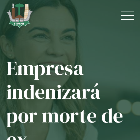
Skip
to
content
Empresa
Home
O Sindicato
indenizará
Jurídico
por morte de
Convênios
Guias
ex-