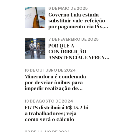
PAPELÃO, CELULOSE,
CORTIÇA E ARTEFATOS
6 DE MAIO DE 2025
DE PAPEL DO ESTADO DO
Governo Lula estuda
PARANÁ – FETRAPEL-PR
substituir vale-refeição
por pagamento via Pix,
diz jornal
7 DE FEVEREIRO DE 2025
POR QUE A
CONTRIBUIÇÃO
ASSISTENCIAL ENFRENTA
RESISTÊNCIA ENTRE OS
TRABALHADORES?
16 DE OUTUBRO DE 2024
Mineradora é condenada
por desviar ônibus para
impedir realização de
assembleia sindical
13 DE AGOSTO DE 2024
FGTS distribuirá R$ 15,2 bi
a trabalhadores; veja
como será o cálculo