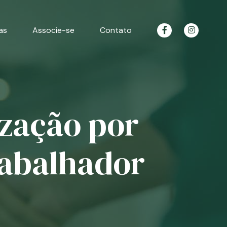
as
Associe-se
Contato
ização por
rabalhador