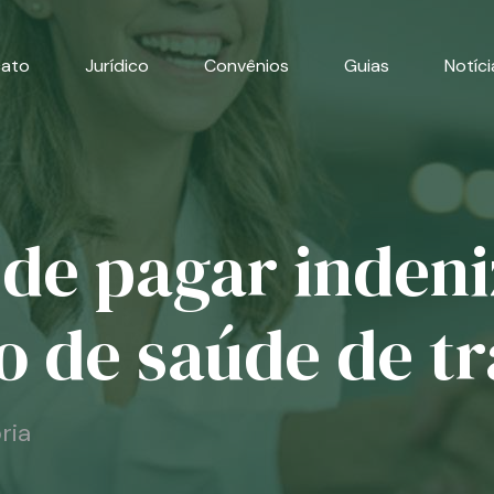
cato
Jurídico
Convênios
Guias
Notíci
de pagar inden
o de saúde de t
ria