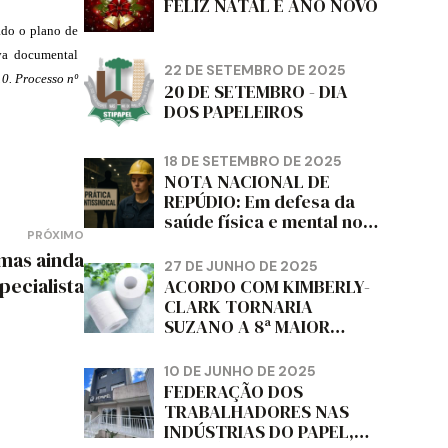
FELIZ NATAL E ANO NOVO
lado o plano de
va documental
22 DE SETEMBRO DE 2025
0. Processo nº
20 DE SETEMBRO - DIA
DOS PAPELEIROS
18 DE SETEMBRO DE 2025
NOTA NACIONAL DE
REPÚDIO: Em defesa da
saúde física e mental no
PRÓXIMO
trabalho e da liberdade e
 mas ainda
da dignidade sindical.
27 DE JUNHO DE 2025
pecialista
ACORDO COM KIMBERLY-
CLARK TORNARIA
SUZANO A 8ª MAIOR
PRODUTORA DE PAPEL
HIGIÊNICO DO MUNDO,
10 DE JUNHO DE 2025
DIZ FITCH
FEDERAÇÃO DOS
TRABALHADORES NAS
INDÚSTRIAS DO PAPEL,