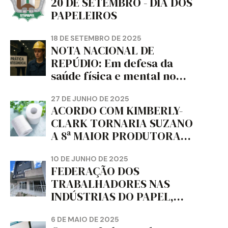
20 DE SETEMBRO - DIA DOS
PAPELEIROS
18 DE SETEMBRO DE 2025
NOTA NACIONAL DE
REPÚDIO: Em defesa da
saúde física e mental no
trabalho e da liberdade e
da dignidade sindical.
27 DE JUNHO DE 2025
ACORDO COM KIMBERLY-
CLARK TORNARIA SUZANO
A 8ª MAIOR PRODUTORA
DE PAPEL HIGIÊNICO DO
MUNDO, DIZ FITCH
10 DE JUNHO DE 2025
FEDERAÇÃO DOS
TRABALHADORES NAS
INDÚSTRIAS DO PAPEL,
PAPELÃO, CELULOSE,
CORTIÇA E ARTEFATOS DE
6 DE MAIO DE 2025