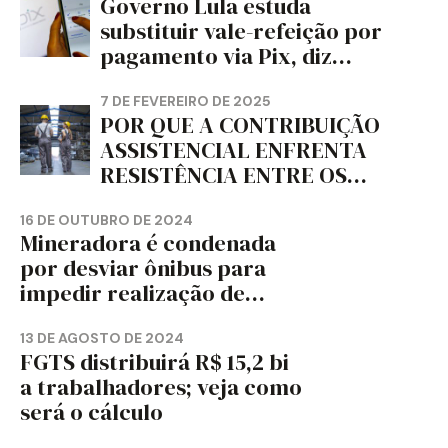
Governo Lula estuda
PAPEL DO ESTADO DO
substituir vale-refeição por
PARANÁ – FETRAPEL-PR
pagamento via Pix, diz
jornal
7 DE FEVEREIRO DE 2025
POR QUE A CONTRIBUIÇÃO
ASSISTENCIAL ENFRENTA
RESISTÊNCIA ENTRE OS
TRABALHADORES?
16 DE OUTUBRO DE 2024
Mineradora é condenada
por desviar ônibus para
impedir realização de
assembleia sindical
13 DE AGOSTO DE 2024
FGTS distribuirá R$ 15,2 bi
a trabalhadores; veja como
será o cálculo