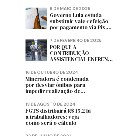
PAPELÃO, CELULOSE,
CORTIÇA E ARTEFATOS
6 DE MAIO DE 2025
DE PAPEL DO ESTADO DO
Governo Lula estuda
PARANÁ – FETRAPEL-PR
substituir vale-refeição
por pagamento via Pix,
diz jornal
7 DE FEVEREIRO DE 2025
POR QUE A
CONTRIBUIÇÃO
ASSISTENCIAL ENFRENTA
RESISTÊNCIA ENTRE OS
TRABALHADORES?
16 DE OUTUBRO DE 2024
Mineradora é condenada
por desviar ônibus para
impedir realização de
assembleia sindical
13 DE AGOSTO DE 2024
FGTS distribuirá R$ 15,2 bi
a trabalhadores; veja
como será o cálculo