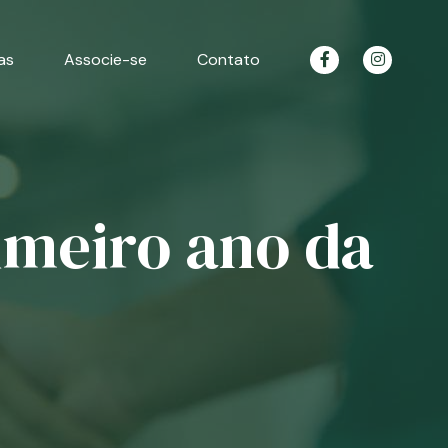
as
Associe-se
Contato
imeiro ano da