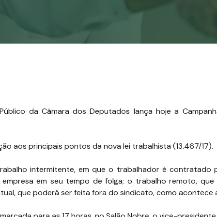
o Público da Câmara dos Deputados lança hoje a Campanh
ão aos principais pontos da nova lei trabalhista (13.467/17).
trabalho intermitente, em que o trabalhador é contratado 
a empresa em seu tempo de folga; o trabalho remoto, que
atual, que poderá ser feita fora do sindicato, como acontece
arcada para as 17 horas, no Salão Nobre, o vice-presidente 