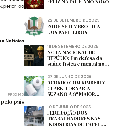
FELIZ NATAL E ANO NOVO
Superior do
22 DE SETEMBRO DE 2025
20 DE SETEMBRO - DIA
DOS PAPELEIROS
a Notícias
18 DE SETEMBRO DE 2025
NOTA NACIONAL DE
REPÚDIO: Em defesa da
saúde física e mental no
trabalho e da liberdade e
da dignidade sindical.
27 DE JUNHO DE 2025
ACORDO COM KIMBERLY-
CLARK TORNARIA
SUZANO A 8ª MAIOR
PRÓXIMO
PRODUTORA DE PAPEL
 pelo país
HIGIÊNICO DO MUNDO,
10 DE JUNHO DE 2025
DIZ FITCH
FEDERAÇÃO DOS
TRABALHADORES NAS
INDÚSTRIAS DO PAPEL,