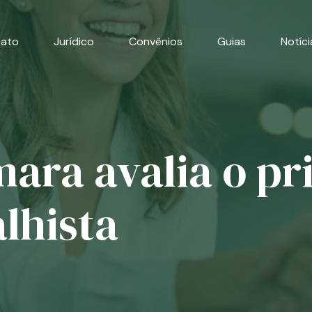
cato
Jurídico
Convênios
Guias
Notíci
ara avalia o pr
lhista