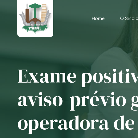
Skip
to
content
Home
O Sindi
Exame positiv
aviso-prévio 
operadora de