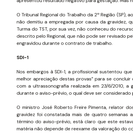
apresentou resultado negativo para gestação. Mas no 
O Tribunal Regional do Trabalho da 2ª Região (SP), ao
não demitiu a empregada por causa da gravidez, que
Turma do TST, por sua vez, não conheceu do recurs
descrito pelo Regional, que não pode ser revisado pe
engravidou durante o contrato de trabalho.
SDI-1
Nos embargos à SDI-1, a profissional sustentou qu
melhor apreciação destas provas” para se concluir
com a ultrassonografia realizada em 23/6/2010, a 
durante o aviso-prévio, o qual deve ser considerado 
O ministro José Roberto Freire Pimenta, relator d
gravidez foi constatada mais de quatro semanas a
término do aviso-prévio, está claro que este estav
matéria não depende de reexame da valoração do co