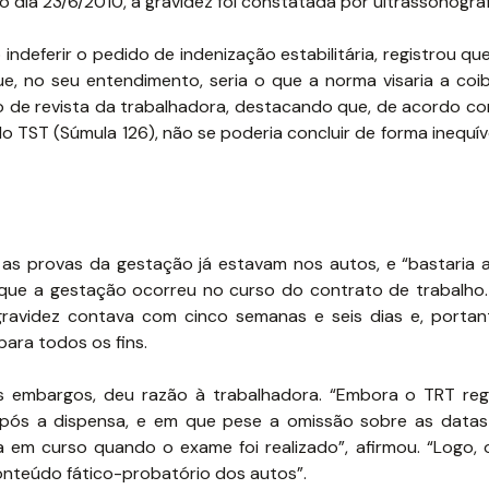
dia 23/6/2010, a gravidez foi constatada por ultrassonograf
 indeferir o pedido de indenização estabilitária, registrou q
, no seu entendimento, seria o que a norma visaria a coibi
o de revista da trabalhadora, destacando que, de acordo c
lo TST (Súmula 126), não se poderia concluir de forma inequí
e as provas da gestação já estavam nos autos, e “bastaria
 que a gestação ocorreu no curso do contrato de trabalho
gravidez contava com cinco semanas e seis dias e, portan
para todos os fins.
os embargos, deu razão à trabalhadora. “Embora o TRT reg
pós a dispensa, e em que pese a omissão sobre as datas 
a em curso quando o exame foi realizado”, afirmou. “Logo,
nteúdo fático-probatório dos autos”.