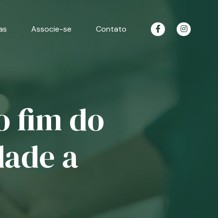
as
Associe-se
Contato
o fim do
dade a