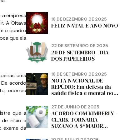
ia.
ue a empresa
18 DE DEZEMBRO DE 2025
r. A Oitava
FELIZ NATAL E ANO NOVO
om o quadro
voca que ela
22 DE SETEMBRO DE 2025
20 DE SETEMBRO - DIA
DOS PAPELEIROS
18 DE SETEMBRO DE 2025
 apenas uma
NOTA NACIONAL DE
. De acordo
REPÚDIO: Em defesa da
to, ocorreu
saúde física e mental no
trabalho e da liberdade e
da dignidade sindical.
27 DE JUNHO DE 2025
ACORDO COM KIMBERLY-
istre que a
CLARK TORNARIA
de início e
SUZANO A 8ª MAIOR
 o exame da
PRODUTORA DE PAPEL
HIGIÊNICO DO MUNDO,
10 DE JUNHO DE 2025