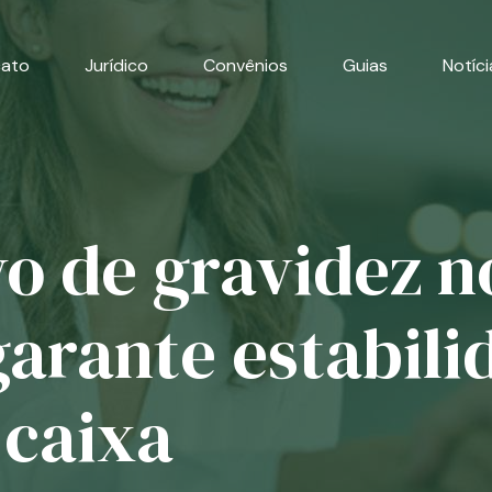
cato
Jurídico
Convênios
Guias
Notíci
o de gravidez n
garante estabili
 caixa