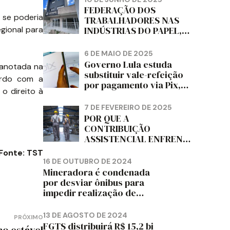
DIZ FITCH
FEDERAÇÃO DOS
 se poderia
TRABALHADORES NAS
gional para
INDÚSTRIAS DO PAPEL,
PAPELÃO, CELULOSE,
CORTIÇA E ARTEFATOS
6 DE MAIO DE 2025
DE PAPEL DO ESTADO DO
Governo Lula estuda
r anotada na
PARANÁ – FETRAPEL-PR
substituir vale-refeição
ordo com a
por pagamento via Pix,
o direito à
diz jornal
7 DE FEVEREIRO DE 2025
POR QUE A
CONTRIBUIÇÃO
ASSISTENCIAL ENFRENTA
RESISTÊNCIA ENTRE OS
Fonte: TST
TRABALHADORES?
16 DE OUTUBRO DE 2024
Mineradora é condenada
por desviar ônibus para
impedir realização de
assembleia sindical
13 DE AGOSTO DE 2024
PRÓXIMO
FGTS distribuirá R$ 15,2 bi