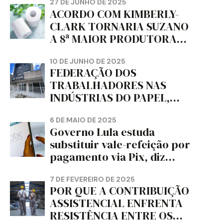
da dignidade sindical.
27 DE JUNHO DE 2025
ACORDO COM KIMBERLY-
CLARK TORNARIA SUZANO
A 8ª MAIOR PRODUTORA
DE PAPEL HIGIÊNICO DO
MUNDO, DIZ FITCH
10 DE JUNHO DE 2025
FEDERAÇÃO DOS
TRABALHADORES NAS
INDÚSTRIAS DO PAPEL,
PAPELÃO, CELULOSE,
CORTIÇA E ARTEFATOS DE
6 DE MAIO DE 2025
Governo Lula estuda
PAPEL DO ESTADO DO
substituir vale-refeição por
PARANÁ – FETRAPEL-PR
pagamento via Pix, diz
jornal
7 DE FEVEREIRO DE 2025
POR QUE A CONTRIBUIÇÃO
ASSISTENCIAL ENFRENTA
RESISTÊNCIA ENTRE OS