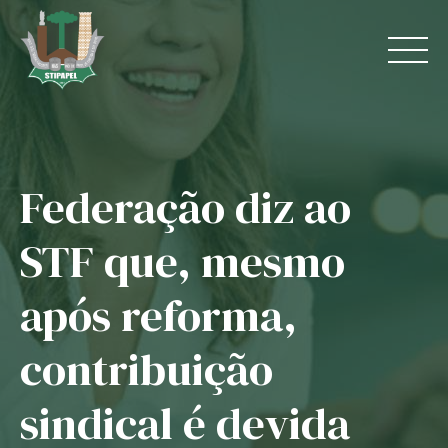
Skip
to
content
Federação diz ao
Home
STF que, mesmo
O Sindicato
após reforma,
Jurídico
contribuição
Convênios
sindical é devida
Guias