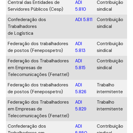
Central das Entidades de
ADI
Contribuição
Servidores Públicos (Cesp)
5.810
sindical
Confederação dos
ADI 5.811
Contribuição
Trabalhadores
sindical
de Logística
Federação dos trabalhadores
ADI
Contribuição
de postos (Fenepospetro)
5.813
sindical
Federação dos Trabalhadores
ADI
Contribuição
em Empresas de
5.815
sindical
Telecomunicações (Fenattel)
Federação dos trabalhadores
ADI
Trabalho
de postos (Fenepospetro)
5.826
intermitente
Federação dos Trabalhadores
ADI
Trabalho
em Empresas de
5.829
intermitente
Telecomunicações (Fenattel)
Confederação dos
ADI
Contribuição
Trabalhadores em
5.850
sindical