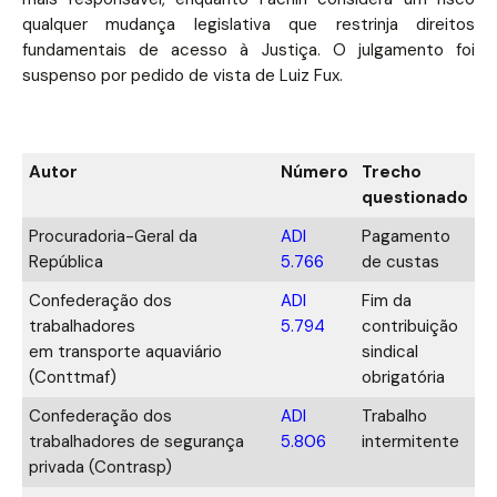
qualquer mudança legislativa que restrinja direitos
fundamentais de acesso à Justiça. O julgamento foi
suspenso por pedido de vista de Luiz Fux.
Ações contra a reforma
Autor
Número
Trecho
questionado
Procuradoria-Geral da
ADI
Pagamento
República
5.766
de custas
Confederação dos
ADI
Fim da
trabalhadores
5.794
contribuição
em transporte aquaviário
sindical
(Conttmaf)
obrigatória
Confederação dos
ADI
Trabalho
trabalhadores de segurança
5.806
intermitente
privada (Contrasp)