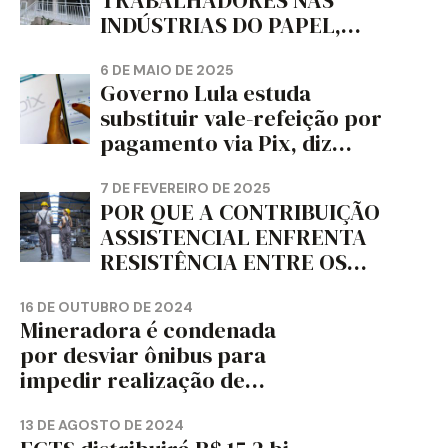
TRABALHADORES NAS
INDÚSTRIAS DO PAPEL,
PAPELÃO, CELULOSE,
CORTIÇA E ARTEFATOS DE
6 DE MAIO DE 2025
Governo Lula estuda
PAPEL DO ESTADO DO
substituir vale-refeição por
PARANÁ – FETRAPEL-PR
pagamento via Pix, diz
jornal
7 DE FEVEREIRO DE 2025
POR QUE A CONTRIBUIÇÃO
ASSISTENCIAL ENFRENTA
RESISTÊNCIA ENTRE OS
TRABALHADORES?
16 DE OUTUBRO DE 2024
Mineradora é condenada
por desviar ônibus para
impedir realização de
assembleia sindical
13 DE AGOSTO DE 2024