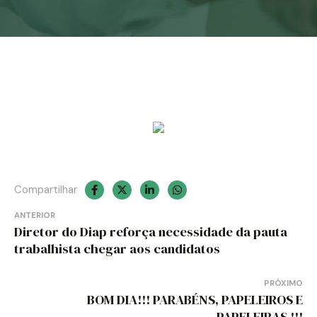
Notícias
Associe-se
Contato
Compartilhar
Navegação
ANTERIOR
Diretor do Diap reforça necessidade da pauta
de
trabalhista chegar aos candidatos
Post
PRÓXIMO
BOM DIA!!! PARABÉNS, PAPELEIROS E
PAPELEIRAS !!!