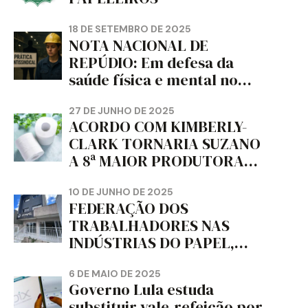
18 DE SETEMBRO DE 2025
NOTA NACIONAL DE
REPÚDIO: Em defesa da
saúde física e mental no
trabalho e da liberdade e
da dignidade sindical.
27 DE JUNHO DE 2025
ACORDO COM KIMBERLY-
CLARK TORNARIA SUZANO
A 8ª MAIOR PRODUTORA
DE PAPEL HIGIÊNICO DO
MUNDO, DIZ FITCH
10 DE JUNHO DE 2025
FEDERAÇÃO DOS
TRABALHADORES NAS
INDÚSTRIAS DO PAPEL,
PAPELÃO, CELULOSE,
CORTIÇA E ARTEFATOS DE
6 DE MAIO DE 2025
Governo Lula estuda
PAPEL DO ESTADO DO
substituir vale-refeição por