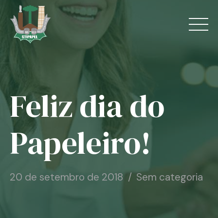
Skip
to
content
Feliz dia do
Home
O Sindicato
Papeleiro!
Jurídico
Convênios
20 de setembro de 2018
Sem categoria
Guias