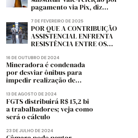
PARANÁ – FETRAPEL-PR
pagamento via Pix, diz
jornal
7 DE FEVEREIRO DE 2025
POR QUE A CONTRIBUIÇÃO
ASSISTENCIAL ENFRENTA
RESISTÊNCIA ENTRE OS
TRABALHADORES?
16 DE OUTUBRO DE 2024
Mineradora é condenada
por desviar ônibus para
impedir realização de
assembleia sindical
13 DE AGOSTO DE 2024
FGTS distribuirá R$ 15,2 bi
a trabalhadores; veja como
será o cálculo
23 DE JULHO DE 2024
Câmara pode pautar