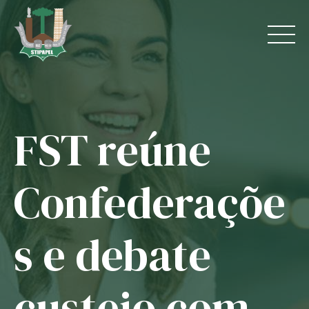
Skip
to
content
FST reúne
Home
O Sindicato
Confederaçõe
Jurídico
s e debate
Convênios
Guias
custeio com