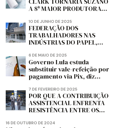
CLARK TORNARIA SUZANO
A 8ª MAIOR PRODUTORA
DE PAPEL HIGIÊNICO DO
MUNDO, DIZ FITCH
10 DE JUNHO DE 2025
FEDERAÇÃO DOS
TRABALHADORES NAS
INDÚSTRIAS DO PAPEL,
PAPELÃO, CELULOSE,
CORTIÇA E ARTEFATOS DE
6 DE MAIO DE 2025
Governo Lula estuda
PAPEL DO ESTADO DO
substituir vale-refeição por
PARANÁ – FETRAPEL-PR
pagamento via Pix, diz
jornal
7 DE FEVEREIRO DE 2025
POR QUE A CONTRIBUIÇÃO
ASSISTENCIAL ENFRENTA
RESISTÊNCIA ENTRE OS
TRABALHADORES?
16 DE OUTUBRO DE 2024