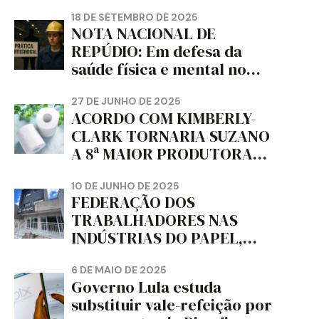
18 DE SETEMBRO DE 2025
NOTA NACIONAL DE
REPÚDIO: Em defesa da
saúde física e mental no
trabalho e da liberdade e
da dignidade sindical.
27 DE JUNHO DE 2025
ACORDO COM KIMBERLY-
CLARK TORNARIA SUZANO
A 8ª MAIOR PRODUTORA
DE PAPEL HIGIÊNICO DO
MUNDO, DIZ FITCH
10 DE JUNHO DE 2025
FEDERAÇÃO DOS
TRABALHADORES NAS
INDÚSTRIAS DO PAPEL,
PAPELÃO, CELULOSE,
CORTIÇA E ARTEFATOS DE
6 DE MAIO DE 2025
Governo Lula estuda
PAPEL DO ESTADO DO
substituir vale-refeição por
PARANÁ – FETRAPEL-PR