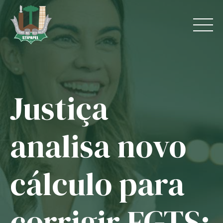
Skip
to
content
Justiça
Home
O Sindicato
analisa novo
Jurídico
cálculo para
Convênios
Guias
corrigir FGTS;