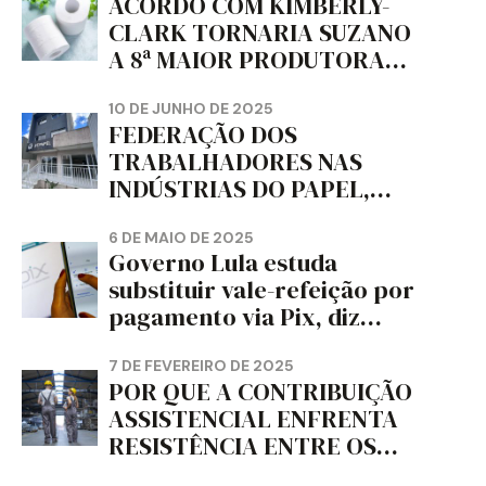
ACORDO COM KIMBERLY-
CLARK TORNARIA SUZANO
A 8ª MAIOR PRODUTORA
DE PAPEL HIGIÊNICO DO
MUNDO, DIZ FITCH
10 DE JUNHO DE 2025
FEDERAÇÃO DOS
TRABALHADORES NAS
INDÚSTRIAS DO PAPEL,
PAPELÃO, CELULOSE,
CORTIÇA E ARTEFATOS DE
6 DE MAIO DE 2025
Governo Lula estuda
PAPEL DO ESTADO DO
substituir vale-refeição por
PARANÁ – FETRAPEL-PR
pagamento via Pix, diz
jornal
7 DE FEVEREIRO DE 2025
POR QUE A CONTRIBUIÇÃO
ASSISTENCIAL ENFRENTA
RESISTÊNCIA ENTRE OS
TRABALHADORES?