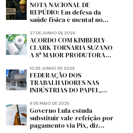
NOTA NACIONAL DE
REPÚDIO: Em defesa da
saúde física e mental no
trabalho e da liberdade e
da dignidade sindical.
27 DE JUNHO DE 2025
ACORDO COM KIMBERLY-
CLARK TORNARIA SUZANO
A 8ª MAIOR PRODUTORA
DE PAPEL HIGIÊNICO DO
MUNDO, DIZ FITCH
10 DE JUNHO DE 2025
FEDERAÇÃO DOS
TRABALHADORES NAS
INDÚSTRIAS DO PAPEL,
PAPELÃO, CELULOSE,
CORTIÇA E ARTEFATOS DE
6 DE MAIO DE 2025
Governo Lula estuda
PAPEL DO ESTADO DO
substituir vale-refeição por
PARANÁ – FETRAPEL-PR
pagamento via Pix, diz
jornal