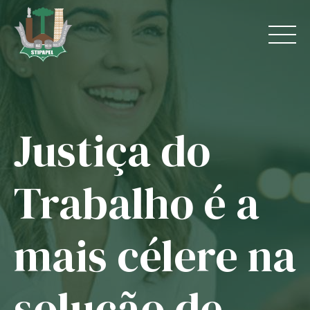
Skip
to
content
Justiça do
Home
O Sindicato
Trabalho é a
Jurídico
mais célere na
Convênios
Guias
solução de