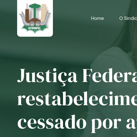
Skip
to
content
Home
O Sindi
Justiça Feder
restabelecime
cessado por 