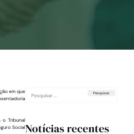
Pesquisar
ação em que
por:
osentadoria
 o Tribunal
Notícias recentes
eguro Social