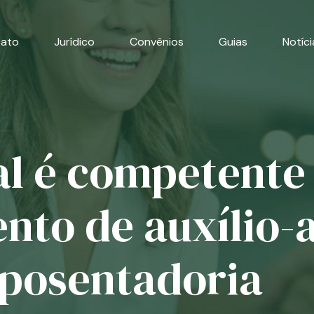
cato
Jurídico
Convênios
Guias
Notíci
al é competente 
nto de auxílio-
aposentadoria