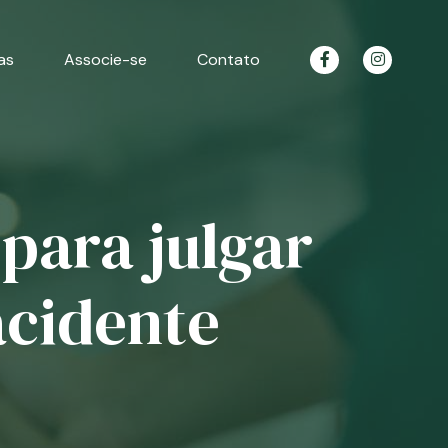
as
Associe-se
Contato
para julgar
acidente