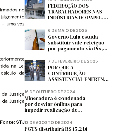
DIZ FITCH
FEDERAÇÃO DOS
firmados no
TRABALHADORES NAS
 julgamento
INDÚSTRIAS DO PAPEL,
PAPELÃO, CELULOSE,
 –, uma vez
CORTIÇA E ARTEFATOS
6 DE MAIO DE 2025
DE PAPEL DO ESTADO DO
Governo Lula estuda
PARANÁ – FETRAPEL-PR
substituir vale-refeição
por pagamento via Pix,
diz jornal
teriormente
7 DE FEVEREIRO DE 2025
tida na Lei
POR QUE A
CONTRIBUIÇÃO
cálculo da
ASSISTENCIAL ENFRENTA
RESISTÊNCIA ENTRE OS
TRABALHADORES?
16 DE OUTUBRO DE 2024
 da Justiça
Mineradora é condenada
a da Justiça
por desviar ônibus para
impedir realização de
assembleia sindical
Fonte: STJ
13 DE AGOSTO DE 2024
FGTS distribuirá R$ 15,2 bi