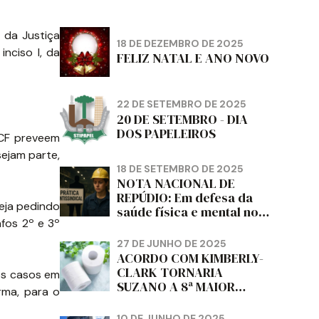
 da Justiça
18 DE DEZEMBRO DE 2025
nciso I, da
FELIZ NATAL E ANO NOVO
22 DE SETEMBRO DE 2025
20 DE SETEMBRO - DIA
DOS PAPELEIROS
 CF preveem
ejam parte,
18 DE SETEMBRO DE 2025
NOTA NACIONAL DE
REPÚDIO: Em defesa da
eja pedindo
saúde física e mental no
fos 2º e 3º
trabalho e da liberdade e
da dignidade sindical.
27 DE JUNHO DE 2025
ACORDO COM KIMBERLY-
CLARK TORNARIA
os casos em
SUZANO A 8ª MAIOR
rma, para o
PRODUTORA DE PAPEL
HIGIÊNICO DO MUNDO,
10 DE JUNHO DE 2025