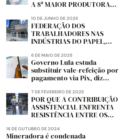
A 8ª MAIOR PRODUTORA
DE PAPEL HIGIÊNICO DO
MUNDO, DIZ FITCH
10 DE JUNHO DE 2025
FEDERAÇÃO DOS
TRABALHADORES NAS
INDÚSTRIAS DO PAPEL,
PAPELÃO, CELULOSE,
CORTIÇA E ARTEFATOS DE
6 DE MAIO DE 2025
Governo Lula estuda
PAPEL DO ESTADO DO
substituir vale-refeição por
PARANÁ – FETRAPEL-PR
pagamento via Pix, diz
jornal
7 DE FEVEREIRO DE 2025
POR QUE A CONTRIBUIÇÃO
ASSISTENCIAL ENFRENTA
RESISTÊNCIA ENTRE OS
TRABALHADORES?
16 DE OUTUBRO DE 2024
Mineradora é condenada