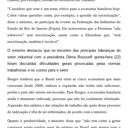
“Considero que esse é um tema crítico para a economia brasileira hoje.
Cobre várias questões como, por exemplo, a questão da terceirização”,
disse o ministro, ao participar de evento na Federação das Indústrias do
Estado do Rio de Janeiro (Firjan). Ele acrescentou que a Petrobras “não
sobrevive” sem terceirização, assim como a Eletrobras que, “sem
terceirização, também é inviável”.
O ministro destacou que no encontro das principais lideranças do
setor industrial com a presidenta Dilma Rousseff quinta-feira (22)
foram discutidas dificuldades gerais provocadas pelas normas
trabalhistas e os custos para o setor.
Borges lembrou que o Brasil está entre as cinco economias que mais
cresceram desde 2008, embora a expansão não tenha sido suficiente,
porém o país não entrou em recessão. Para Borges, a economia brasileira
ainda é altamente indexada, processo que não foi totalmente eliminado.
A questão dos salários e das relações de trabalho são parte desse processo
de indexação e têm de ser enfrentados, de acordo com o ministro.
Quanto à produtividade, o ministro disse que “não tem como a gente
continuar tendo ganhos reais de salários no Brasil sem atentar para a