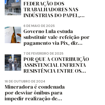
FEDERAÇÃO DOS
TRABALHADORES NAS
INDÚSTRIAS DO PAPEL,
PAPELÃO, CELULOSE,
CORTIÇA E ARTEFATOS DE
6 DE MAIO DE 2025
Governo Lula estuda
PAPEL DO ESTADO DO
substituir vale-refeição por
PARANÁ – FETRAPEL-PR
pagamento via Pix, diz
jornal
7 DE FEVEREIRO DE 2025
POR QUE A CONTRIBUIÇÃO
ASSISTENCIAL ENFRENTA
RESISTÊNCIA ENTRE OS
TRABALHADORES?
16 DE OUTUBRO DE 2024
Mineradora é condenada
por desviar ônibus para
impedir realização de
assembleia sindical