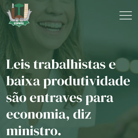
Skip
to
content
Leis trabalhistas e
Home
baixa produtividade
O Sindicato
são entraves para
Jurídico
economia, diz
Convênios
ministro.
Guias