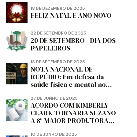
18 DE DEZEMBRO DE 2025
FELIZ NATAL E ANO NOVO
22 DE SETEMBRO DE 2025
20 DE SETEMBRO - DIA DOS
PAPELEIROS
18 DE SETEMBRO DE 2025
NOTA NACIONAL DE
REPÚDIO: Em defesa da
saúde física e mental no
trabalho e da liberdade e
da dignidade sindical.
27 DE JUNHO DE 2025
ACORDO COM KIMBERLY-
CLARK TORNARIA SUZANO
A 8ª MAIOR PRODUTORA
DE PAPEL HIGIÊNICO DO
MUNDO, DIZ FITCH
10 DE JUNHO DE 2025