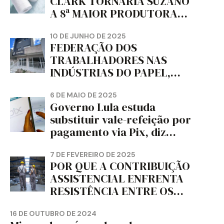
CLARK TORNARIA SUZANO
A 8ª MAIOR PRODUTORA
DE PAPEL HIGIÊNICO DO
MUNDO, DIZ FITCH
10 DE JUNHO DE 2025
FEDERAÇÃO DOS
TRABALHADORES NAS
INDÚSTRIAS DO PAPEL,
PAPELÃO, CELULOSE,
CORTIÇA E ARTEFATOS DE
6 DE MAIO DE 2025
Governo Lula estuda
PAPEL DO ESTADO DO
substituir vale-refeição por
PARANÁ – FETRAPEL-PR
pagamento via Pix, diz
jornal
7 DE FEVEREIRO DE 2025
POR QUE A CONTRIBUIÇÃO
ASSISTENCIAL ENFRENTA
RESISTÊNCIA ENTRE OS
TRABALHADORES?
16 DE OUTUBRO DE 2024