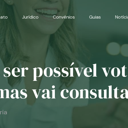
cato
Jurídico
Convênios
Guias
Notíci
 ser possível vo
mas vai consult
ria