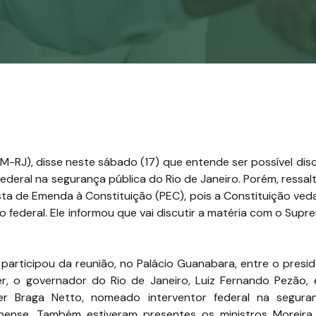
RJ), disse neste sábado (17) que entende ser possível discu
ederal na segurança pública do Rio de Janeiro. Porém, ressa
osta de Emenda à Constituição (PEC), pois a Constituição ve
federal. Ele informou que vai discutir a matéria com o Supr
 participou da reunião, no Palácio Guanabara, entre o presi
r, o governador do Rio de Janeiro, Luiz Fernando Pezão, 
er Braga Netto, nomeado interventor federal na segura
inense. Também estiveram presentes os ministros Moreira