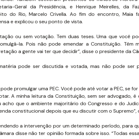
etaria-Geral da Presidência, e Henrique Meirelles, da F
eito do Rio, Marcelo Crivella. Ao fim do encontro, Maia 
ensa e explicou o seu ponto de vista.
otação ou sem votação. Tem duas teses. Uma que você pod
omulgá-la. Pois não pode emendar a Constituição. Têm m
tação a gente vai ter que decidir”, disse o presidente da C
 matéria pode ser discutida e votada, mas não pode ser 
o pode promulgar uma PEC. Você pode até votar a PEC, se for
otar. A minha leitura da Constituição, sem ser advogado, é 
 acho que o ambiente majoritário do Congresso e do Judiciá
enda constitucional depois que eu discutir com o Supremo”, d
endendo a intervenção por um determinado período, para q
Câmara disse não ter opinião formada sobre isso. “Todas ess