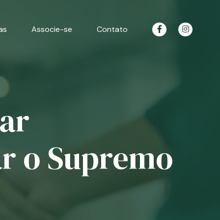
as
Associe-se
Contato
tar
ar o Supremo