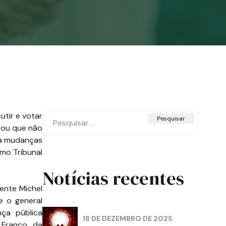
Pesquisar
tir e votar
por:
ltou que não
da mudanças
emo Tribunal
Notícias recentes
dente Michel
e o general
nça pública
18 DE DEZEMBRO DE 2025
 Franco, da