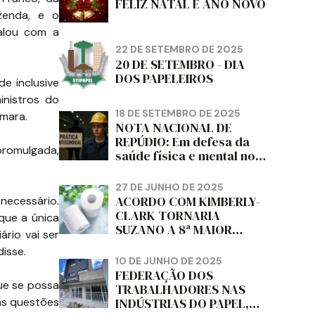
FELIZ NATAL E ANO NOVO
azenda, e o
falou com a
22 DE SETEMBRO DE 2025
20 DE SETEMBRO - DIA
DOS PAPELEIROS
e inclusive
inistros do
18 DE SETEMBRO DE 2025
âmara.
NOTA NACIONAL DE
REPÚDIO: Em defesa da
promulgada,
saúde física e mental no
trabalho e da liberdade e
da dignidade sindical.
27 DE JUNHO DE 2025
ACORDO COM KIMBERLY-
 necessário.
CLARK TORNARIA
que a única
SUZANO A 8ª MAIOR
rio vai ser
PRODUTORA DE PAPEL
isse.
HIGIÊNICO DO MUNDO,
10 DE JUNHO DE 2025
DIZ FITCH
FEDERAÇÃO DOS
ue se possa
TRABALHADORES NAS
as questões
INDÚSTRIAS DO PAPEL,