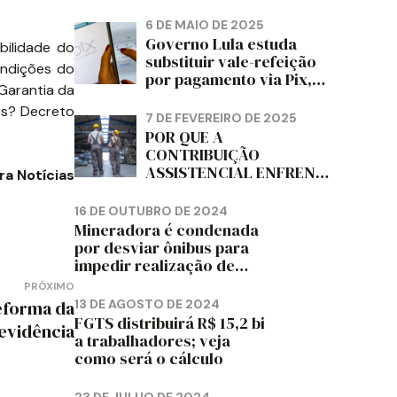
PAPELÃO, CELULOSE,
CORTIÇA E ARTEFATOS
6 DE MAIO DE 2025
DE PAPEL DO ESTADO DO
Governo Lula estuda
bilidade do
PARANÁ – FETRAPEL-PR
substituir vale-refeição
ondições do
por pagamento via Pix,
[Garantia da
diz jornal
os? Decreto
7 DE FEVEREIRO DE 2025
POR QUE A
CONTRIBUIÇÃO
ASSISTENCIAL ENFRENTA
a Notícias
RESISTÊNCIA ENTRE OS
TRABALHADORES?
16 DE OUTUBRO DE 2024
Mineradora é condenada
por desviar ônibus para
impedir realização de
assembleia sindical
PRÓXIMO
reforma da
13 DE AGOSTO DE 2024
FGTS distribuirá R$ 15,2 bi
evidência
a trabalhadores; veja
como será o cálculo