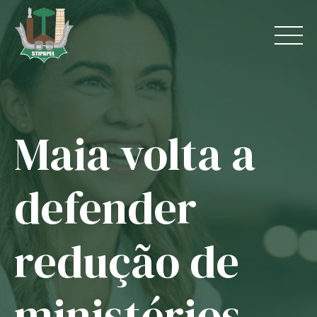
Skip
to
content
Maia volta a
Home
O Sindicato
defender
Jurídico
redução de
Convênios
Guias
ministérios