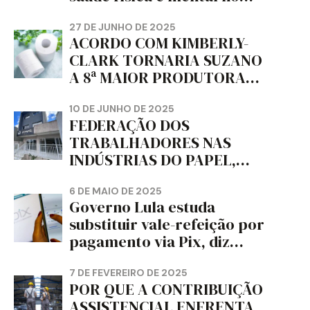
trabalho e da liberdade e
da dignidade sindical.
27 DE JUNHO DE 2025
ACORDO COM KIMBERLY-
CLARK TORNARIA SUZANO
A 8ª MAIOR PRODUTORA
DE PAPEL HIGIÊNICO DO
MUNDO, DIZ FITCH
10 DE JUNHO DE 2025
FEDERAÇÃO DOS
TRABALHADORES NAS
INDÚSTRIAS DO PAPEL,
PAPELÃO, CELULOSE,
CORTIÇA E ARTEFATOS DE
6 DE MAIO DE 2025
Governo Lula estuda
PAPEL DO ESTADO DO
substituir vale-refeição por
PARANÁ – FETRAPEL-PR
pagamento via Pix, diz
jornal
7 DE FEVEREIRO DE 2025
POR QUE A CONTRIBUIÇÃO
ASSISTENCIAL ENFRENTA