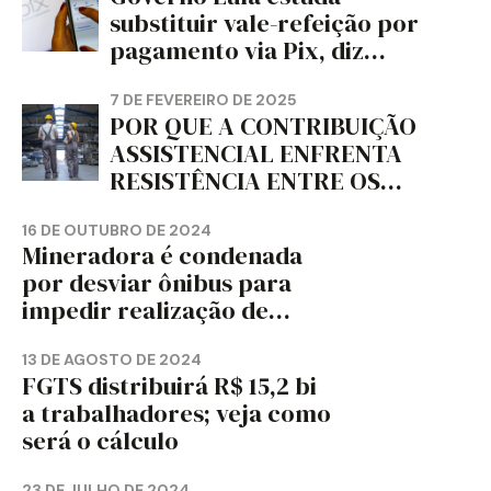
PAPEL DO ESTADO DO
substituir vale-refeição por
PARANÁ – FETRAPEL-PR
pagamento via Pix, diz
jornal
7 DE FEVEREIRO DE 2025
POR QUE A CONTRIBUIÇÃO
ASSISTENCIAL ENFRENTA
RESISTÊNCIA ENTRE OS
TRABALHADORES?
16 DE OUTUBRO DE 2024
Mineradora é condenada
por desviar ônibus para
impedir realização de
assembleia sindical
13 DE AGOSTO DE 2024
FGTS distribuirá R$ 15,2 bi
a trabalhadores; veja como
será o cálculo
23 DE JULHO DE 2024