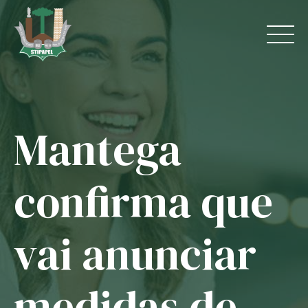
Skip
to
content
Mantega
Home
O Sindicato
confirma que
Jurídico
vai anunciar
Convênios
Guias
medidas de