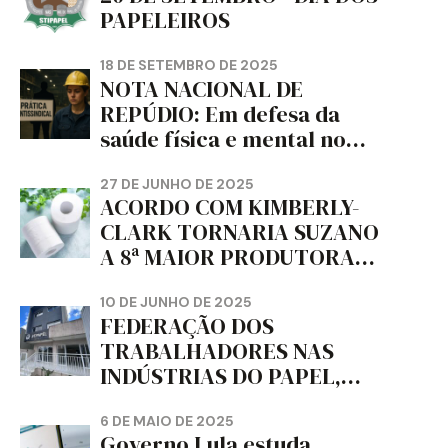
PAPELEIROS
18 DE SETEMBRO DE 2025
NOTA NACIONAL DE
REPÚDIO: Em defesa da
saúde física e mental no
trabalho e da liberdade e
da dignidade sindical.
27 DE JUNHO DE 2025
ACORDO COM KIMBERLY-
CLARK TORNARIA SUZANO
A 8ª MAIOR PRODUTORA
DE PAPEL HIGIÊNICO DO
MUNDO, DIZ FITCH
10 DE JUNHO DE 2025
FEDERAÇÃO DOS
TRABALHADORES NAS
INDÚSTRIAS DO PAPEL,
PAPELÃO, CELULOSE,
CORTIÇA E ARTEFATOS DE
6 DE MAIO DE 2025
Governo Lula estuda