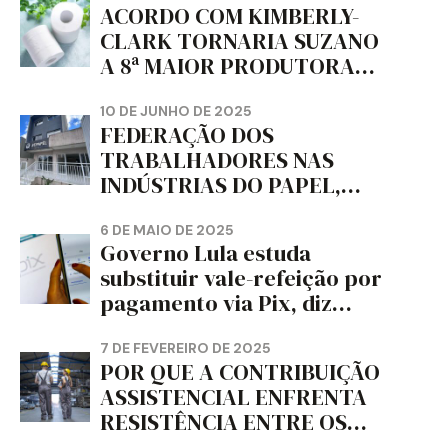
ACORDO COM KIMBERLY-
CLARK TORNARIA SUZANO
A 8ª MAIOR PRODUTORA
DE PAPEL HIGIÊNICO DO
MUNDO, DIZ FITCH
10 DE JUNHO DE 2025
FEDERAÇÃO DOS
TRABALHADORES NAS
INDÚSTRIAS DO PAPEL,
PAPELÃO, CELULOSE,
CORTIÇA E ARTEFATOS DE
6 DE MAIO DE 2025
Governo Lula estuda
PAPEL DO ESTADO DO
substituir vale-refeição por
PARANÁ – FETRAPEL-PR
pagamento via Pix, diz
jornal
7 DE FEVEREIRO DE 2025
POR QUE A CONTRIBUIÇÃO
ASSISTENCIAL ENFRENTA
RESISTÊNCIA ENTRE OS
TRABALHADORES?