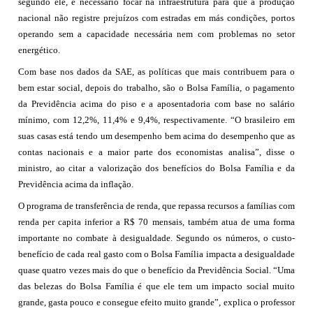
segundo ele, é necessário focar na infraestrutura para que a produção
nacional não registre prejuízos com estradas em más condições, portos
operando sem a capacidade necessária nem com problemas no setor
energético.
Com base nos dados da SAE, as políticas que mais contribuem para o
bem estar social, depois do trabalho, são o Bolsa Família, o pagamento
da Previdência acima do piso e a aposentadoria com base no salário
mínimo, com 12,2%, 11,4% e 9,4%, respectivamente. “O brasileiro em
suas casas está tendo um desempenho bem acima do desempenho que as
contas nacionais e a maior parte dos economistas analisa”, disse o
ministro, ao citar a valorização dos benefícios do Bolsa Família e da
Previdência acima da inflação.
O programa de transferência de renda, que repassa recursos a famílias com
renda per capita inferior a R$ 70 mensais, também atua de uma forma
importante no combate à desigualdade. Segundo os números, o custo-
benefício de cada real gasto com o Bolsa Família impacta a desigualdade
quase quatro vezes mais do que o benefício da Previdência Social. “Uma
das belezas do Bolsa Família é que ele tem um impacto social muito
grande, gasta pouco e consegue efeito muito grande”, explica o professor