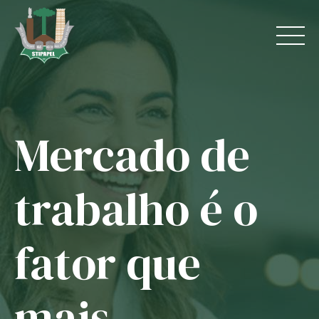
Skip
to
content
Mercado de
Home
O Sindicato
trabalho é o
Jurídico
fator que
Convênios
Guias
mais