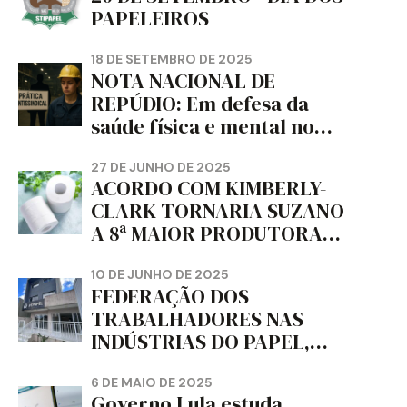
PAPELEIROS
18 DE SETEMBRO DE 2025
NOTA NACIONAL DE
REPÚDIO: Em defesa da
saúde física e mental no
trabalho e da liberdade e
da dignidade sindical.
27 DE JUNHO DE 2025
ACORDO COM KIMBERLY-
CLARK TORNARIA SUZANO
A 8ª MAIOR PRODUTORA
DE PAPEL HIGIÊNICO DO
MUNDO, DIZ FITCH
10 DE JUNHO DE 2025
FEDERAÇÃO DOS
TRABALHADORES NAS
INDÚSTRIAS DO PAPEL,
PAPELÃO, CELULOSE,
CORTIÇA E ARTEFATOS DE
6 DE MAIO DE 2025
Governo Lula estuda