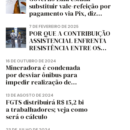
PAPEL DO ESTADO DO
substituir vale-refeição por
PARANÁ – FETRAPEL-PR
pagamento via Pix, diz
jornal
7 DE FEVEREIRO DE 2025
POR QUE A CONTRIBUIÇÃO
ASSISTENCIAL ENFRENTA
RESISTÊNCIA ENTRE OS
TRABALHADORES?
16 DE OUTUBRO DE 2024
Mineradora é condenada
por desviar ônibus para
impedir realização de
assembleia sindical
13 DE AGOSTO DE 2024
FGTS distribuirá R$ 15,2 bi
a trabalhadores; veja como
será o cálculo
23 DE JULHO DE 2024