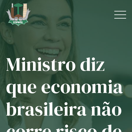
Skip
to
content
Ministro diz
Home
O Sindicato
que economia
Jurídico
brasileira não
Convênios
Guias
corre risco de