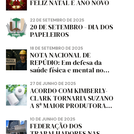
FELIZ NATAL E ANO NOVO
22 DE SETEMBRO DE 2025
20 DE SETEMBRO - DIA DOS
PAPELEIROS
18 DE SETEMBRO DE 2025
NOTA NACIONAL DE
REPÚDIO: Em defesa da
saúde física e mental no
trabalho e da liberdade e
da dignidade sindical.
27 DE JUNHO DE 2025
ACORDO COM KIMBERLY-
CLARK TORNARIA SUZANO
A 8ª MAIOR PRODUTORA
DE PAPEL HIGIÊNICO DO
MUNDO, DIZ FITCH
10 DE JUNHO DE 2025
FEDERAÇÃO DOS
TRABALHADORES NAS