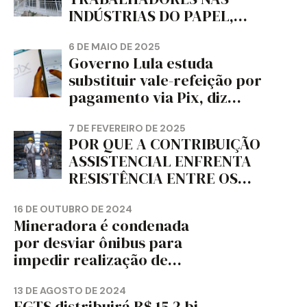
INDÚSTRIAS DO PAPEL,
PAPELÃO, CELULOSE,
CORTIÇA E ARTEFATOS DE
6 DE MAIO DE 2025
Governo Lula estuda
PAPEL DO ESTADO DO
substituir vale-refeição por
PARANÁ – FETRAPEL-PR
pagamento via Pix, diz
jornal
7 DE FEVEREIRO DE 2025
POR QUE A CONTRIBUIÇÃO
ASSISTENCIAL ENFRENTA
RESISTÊNCIA ENTRE OS
TRABALHADORES?
16 DE OUTUBRO DE 2024
Mineradora é condenada
por desviar ônibus para
impedir realização de
assembleia sindical
13 DE AGOSTO DE 2024
FGTS distribuirá R$ 15,2 bi