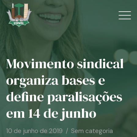
Skip
to
content
Movimento sindical
Home
organiza bases e
O Sindicato
define paralisações
Jurídico
em 14 de junho
Convênios
Guias
10 de junho de 2019
Sem categoria