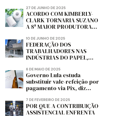
trabalho e da liberdade e
da dignidade sindical.
27 DE JUNHO DE 2025
ACORDO COM KIMBERLY-
CLARK TORNARIA SUZANO
A 8ª MAIOR PRODUTORA
DE PAPEL HIGIÊNICO DO
MUNDO, DIZ FITCH
10 DE JUNHO DE 2025
FEDERAÇÃO DOS
TRABALHADORES NAS
INDÚSTRIAS DO PAPEL,
PAPELÃO, CELULOSE,
CORTIÇA E ARTEFATOS DE
6 DE MAIO DE 2025
Governo Lula estuda
PAPEL DO ESTADO DO
substituir vale-refeição por
PARANÁ – FETRAPEL-PR
pagamento via Pix, diz
jornal
7 DE FEVEREIRO DE 2025
POR QUE A CONTRIBUIÇÃO
ASSISTENCIAL ENFRENTA