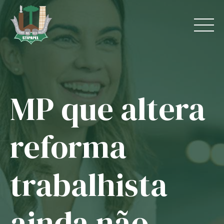
Skip
to
content
MP que altera
Home
O Sindicato
reforma
Jurídico
trabalhista
Convênios
Guias
ainda não